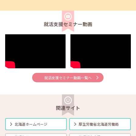
2024年10月01日(火)
セミナー
在職者
学生
求職者
【帯広：対面】10月3日（木）企業交流会・説明会
就活支援セミナー動画
2024年10月01日(火)
セミナー
在職者
学生
求職者
【旭川・対面】10月7日（月）就勝塾 パソコンで職務経歴書作成 か
ゆいところに手が届く 「Wordの基礎」 11:00～12:30
2024年10月01日(火)
セミナー
在職者
学生
求職者
【函館・対面】10月9日（水）就勝塾 ビジネスコミュニケーション
「報・連・相」13:30～14:30
就活支援セミナー動画一覧へ
2024年10月01日(火)
セミナー
在職者
学生
求職者
【北見・対面】10月9日（水）就勝塾 職業興味検査 14:00～15:00
関連サイト
2024年10月01日(火)
セミナー
在職者
学生
求職者
【札幌・対面】10月11日（金）面接力UP！本番で役立つ面接練習
北海道ホームページ
厚生労働省
北海道労働局
11:00～11:45