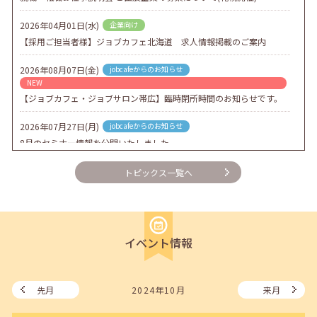
2026年04月01日(水)
企業向け
【採用ご担当者様】ジョブカフェ北海道 求人情報掲載のご案内
2026年08月07日(金)
jobcafeからのお知らせ
NEW
【ジョブカフェ・ジョブサロン帯広】臨時閉所時間のお知らせです。
2026年07月27日(月)
jobcafeからのお知らせ
8月のセミナー情報を公開いたしました。
2026年07月01日(水)
企業向け
トピックス一覧へ
企業様向けセミナー「現場を巻き込む！人事のための『越境人材育
成』３ステップ」
2026年06月26日(金)
jobcafeからのお知らせ
イベント情報
7月のセミナー情報を公開いたしました。
2026年06月03日(水)
jobcafeからのお知らせ
メールカウンセリング、就職決定報告フォーム復旧いたしました。
先月
2024年10月
来月
2026年05月25日(月)
jobcafeからのお知らせ