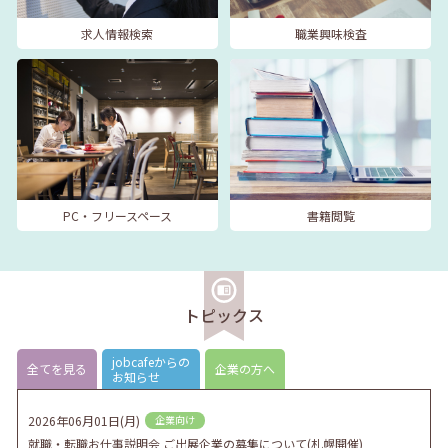
求人情報検索
職業興味検査
PC・フリースペース
書籍閲覧
トピックス
jobcafeからの
全てを見る
企業の方へ
お知らせ
2026年06月01日(月)
企業向け
就職・転職お仕事説明会 ご出展企業の募集について(札幌開催)