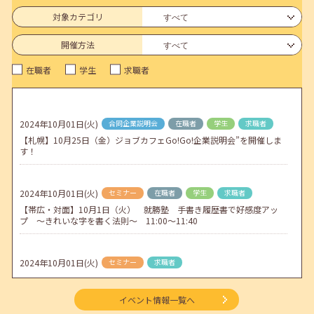
6月のセミナー情報を公開いたしました。
対象カテゴリ
2026年05月01日(金)
jobcafeからのお知らせ
開催方法
連休前後（ゴールデンウィーク）のメールキャリア・アドバイス対応
在職者
学生
求職者
についてのお知らせ
2026年04月25日(土)
jobcafeからのお知らせ
5月のセミナー情報を公開いたしました。
2024年10月01日(火)
合同企業説明会
在職者
学生
求職者
【札幌】10月25日（金）ジョブカフェGo!Go!企業説明会”を開催しま
2026年04月02日(木)
jobcafeからのお知らせ
す！
ゴールデンウィーク期間中のご利用について
2024年10月01日(火)
セミナー
在職者
学生
求職者
【帯広・対面】10月1日（火） 就勝塾 手書き履歴書で好感度アッ
プ ～きれいな字を書く法則～ 11:00～11:40
2024年10月01日(火)
セミナー
求職者
【帯広：対面】10月2日（水）就職相談会・就活セミナー
イベント情報一覧へ