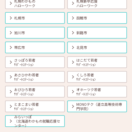
札幌わかもの
札幌新卒応援
ハローワーク
ハローワーク
2024年10月01日(火)
セミナー
在職者
学生
求職者
【札幌・対面】10月15日（火）ゼロからはじめる対面型「Zoom講
札幌市
函館市
座」15:00～16:00
旭川市
釧路市
2024年10月01日(火)
セミナー
在職者
学生
求職者
【札幌・オンライン】10月16日（水）就職活動のススメ方 14:00～
帯広市
北見市
14:30
さっぽろ若者
はこだて若者
ｻﾎﾟｰﾄｽﾃｰｼｮﾝ
ｻﾎﾟｰﾄｽﾃｰｼｮﾝ
2024年10月01日(火)
セミナー
在職者
学生
求職者
【釧路・対面】10月17日（木）就勝塾 面接での伝え方・話し方
あさひかわ若者
くしろ若者
13:30~15:00
ｻﾎﾟｰﾄｽﾃｰｼｮﾝ
ｻﾎﾟｰﾄｽﾃｰｼｮﾝ
おびひろ若者
オホーツク若者
ｻﾎﾟｰﾄｽﾃｰｼｮﾝ
ｻﾎﾟｰﾄｽﾃｰｼｮﾝ
2024年10月01日(火)
セミナー
在職者
学生
求職者
【札幌・対面】10月18日（金）面接力UP！本番で役立つ面接練習
とまこまい若者
MONOテク（道立高等技術専
11:00～11:45
ｻﾎﾟｰﾄｽﾃｰｼｮﾝ
門学院）
みらいっぽ
（北海道わかもの就職応援セ
2024年10月01日(火)
セミナー
在職者
学生
求職者
ンター）
【帯広・対面】10月18日（金）就勝塾 自己分析 ～自分を知って就職