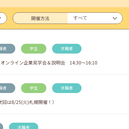
開催方法
いたしました。
職者
学生
求職者
オンライン企業見学会＆説明会 14:30～16:10
職者
学生
求職者
回は8/25(火)札幌開催！）
・アドバイス対応についてのお知らせ
求職者