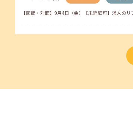
【函館・対面】9月4日（金）【未経験可】求人のリアル
5月のセミナー情報を公開いたしました。
2026年08月02日(日)
セミナー
在職者
2026年04月02日(木)
jobcafeからのお知らせ
【北見・対面】9月16日（水）【未経験可】求人のリア
ゴールデンウィーク期間中のご利用について
2026年08月01日(土)
セミナー
在職者
【帯広・対面】8月6日（木）就勝塾 手書き履歴書で好感
2026年08月01日(土)
セミナー
在職者