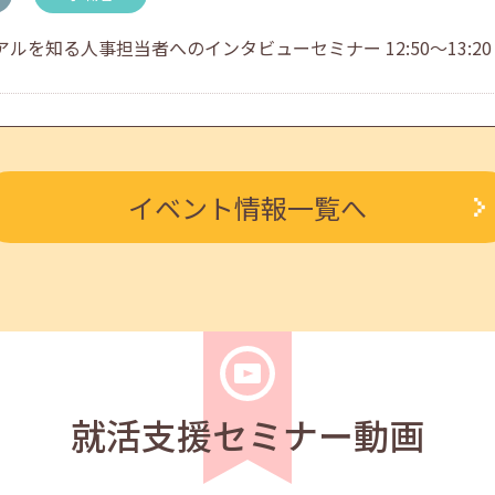
を知る人事担当者へのインタビューセミナー 12:50～13:20
求職者
ルを知る人事担当者へのインタビューセミナー 12:40～13:2
イベント情報一覧へ
学生
求職者
度アップ～きれいな字を書く法則～ 11:00～11:40
就活支援セミナー動画
学生
求職者