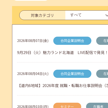
2026年06月03日(水)
jobcafeからのお知らせ
対象カテゴリ
メールカウンセリング、就職決定報告フォーム復旧
2026年08月07日(金)
合同企業説明会
在
2026年05月25日(月)
jobcafeからのお知らせ
9月29日（火）魅力ランド北海道 LIVE配信で発見！
6月のセミナー情報を公開いたしました。
2026年08月04日(火)
合同企業説明会
在
2026年05月01日(金)
jobcafeからのお知らせ
【道内6地域】2026年度 就職・転職お仕事説明会（次
連休前後（ゴールデンウィーク）のメールキャリア
2026年08月03日(月)
セミナー
在職者
2026年04月25日(土)
jobcafeからのお知らせ