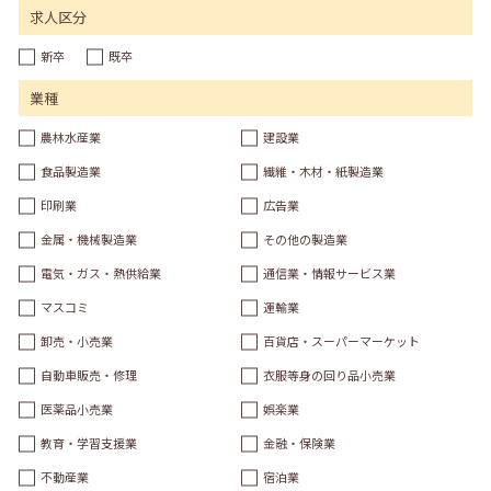
求人区分
新卒
既卒
業種
農林水産業
建設業
食品製造業
繊維・木材・紙製造業
印刷業
広告業
金属・機械製造業
その他の製造業
電気・ガス・熱供給業
通信業・情報サービス業
マスコミ
運輸業
卸売・小売業
百貨店・スーパーマーケット
自動車販売・修理
衣服等身の回り品小売業
医薬品小売業
娯楽業
教育・学習支援業
金融・保険業
不動産業
宿泊業