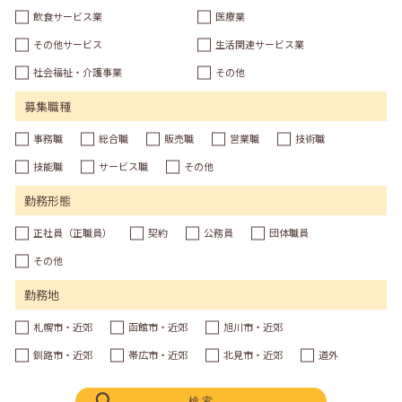
飲食サービス業
医療業
その他サービス
生活関連サービス業
社会福祉・介護事業
その他
募集職種
事務職
総合職
販売職
営業職
技術職
技能職
サービス職
その他
勤務形態
正社員（正職員）
契約
公務員
団体職員
その他
勤務地
札幌市・近郊
函館市・近郊
旭川市・近郊
釧路市・近郊
帯広市・近郊
北見市・近郊
道外