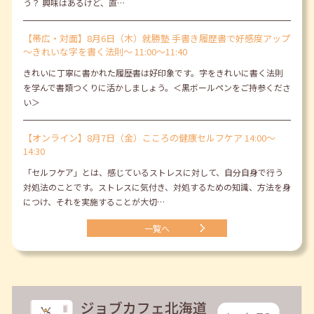
う？ 興味はあるけど、直…
【帯広・対面】8月6日（木）就勝塾 手書き履歴書で好感度アップ
～きれいな字を書く法則～ 11:00～11:40
きれいに丁寧に書かれた履歴書は好印象です。字をきれいに書く法則
を学んで書類つくりに活かしましょう。＜黒ボールペンをご持参くださ
い＞
【オンライン】8月7日（金）こころの健康セルフケア 14:00～
14:30
「セルフケア」とは、感じているストレスに対して、自分自身で行う
対処法のことです。ストレスに気付き、対処するための知識、方法を身
につけ、それを実施することが大切…
一覧へ