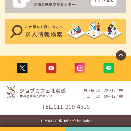
[月〜金] 10：30〜19：00
[
土
] 10：00〜17：00
TEL.
011-209-4510
COPYRIGHT © Jobcafe hokkaido