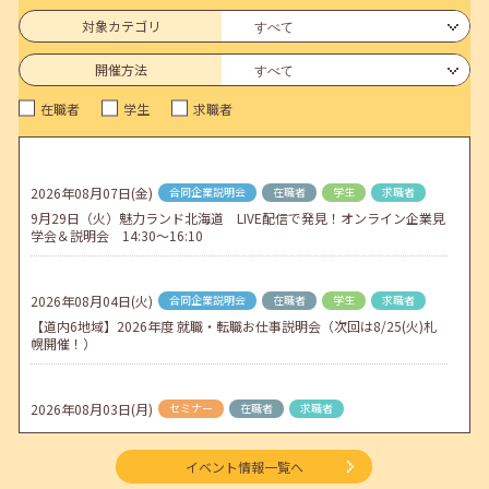
6月のセミナー情報を公開いたしました。
対象カテゴリ
2026年05月01日(金)
jobcafeからのお知らせ
開催方法
連休前後（ゴールデンウィーク）のメールキャリア・アドバイス対応
在職者
学生
求職者
についてのお知らせ
2026年04月25日(土)
jobcafeからのお知らせ
5月のセミナー情報を公開いたしました。
2026年08月07日(金)
合同企業説明会
在職者
学生
求職者
9月29日（火）魅力ランド北海道 LIVE配信で発見！オンライン企業見
2026年04月02日(木)
jobcafeからのお知らせ
学会＆説明会 14:30～16:10
ゴールデンウィーク期間中のご利用について
2026年08月04日(火)
合同企業説明会
在職者
学生
求職者
【道内6地域】2026年度 就職・転職お仕事説明会（次回は8/25(火)札
幌開催！）
2026年08月03日(月)
セミナー
在職者
求職者
【函館・対面】9月4日（金）【未経験可】求人のリアルを知る人事担
当者へのインタビューセミナー 12:50～13:20
イベント情報一覧へ