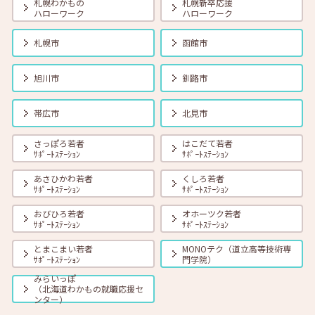
札幌わかもの
札幌新卒応援
ハローワーク
ハローワーク
2026年08月01日(土)
セミナー
在職者
学生
求職者
札幌市
函館市
【オンライン】8月18日（火） 転職前に知っておきたい「部下力」ア
ップセミナー～新しい職場で無理なくキャッチアップするためのコミ
ュニケーション術～ 14:00～14:45 定員40名
旭川市
釧路市
2026年08月01日(土)
セミナー
在職者
学生
求職者
帯広市
北見市
【函館・対面】8月19日（水）就勝塾 タイプ別「対人ストレス」を減
らす方法 13:30～14:30
さっぽろ若者
はこだて若者
ｻﾎﾟｰﾄｽﾃｰｼｮﾝ
ｻﾎﾟｰﾄｽﾃｰｼｮﾝ
あさひかわ若者
くしろ若者
2026年08月01日(土)
セミナー
在職者
学生
求職者
ｻﾎﾟｰﾄｽﾃｰｼｮﾝ
ｻﾎﾟｰﾄｽﾃｰｼｮﾝ
【釧路・対面】8月20日（木）就勝塾 いまさら聞けないビジネスマナ
ー 13:30～14:30
おびひろ若者
オホーツク若者
ｻﾎﾟｰﾄｽﾃｰｼｮﾝ
ｻﾎﾟｰﾄｽﾃｰｼｮﾝ
とまこまい若者
MONOテク（道立高等技術専
2026年08月01日(土)
セミナー
在職者
学生
求職者
ｻﾎﾟｰﾄｽﾃｰｼｮﾝ
門学院）
【オンライン】8月20日（木）ビジネスコミュニケーション 報・連・
相 14:00～14:30
みらいっぽ
（北海道わかもの就職応援セ
ンター）