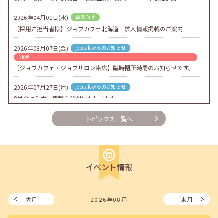
2026年04月01日(水)
企業向け
【採用ご担当者様】ジョブカフェ北海道 求人情報掲載のご案内
2026年08月07日(金)
jobcafeからのお知らせ
NEW
【ジョブカフェ・ジョブサロン帯広】臨時閉所時間のお知らせです。
2026年07月27日(月)
jobcafeからのお知らせ
8月のセミナー情報を公開いたしました。
2026年07月01日(水)
企業向け
トピックス一覧へ
企業様向けセミナー「現場を巻き込む！人事のための『越境人材育
成』３ステップ」
2026年06月26日(金)
jobcafeからのお知らせ
イベント情報
7月のセミナー情報を公開いたしました。
2026年06月03日(水)
jobcafeからのお知らせ
メールカウンセリング、就職決定報告フォーム復旧いたしました。
先月
2026年08月
来月
2026年05月25日(月)
jobcafeからのお知らせ