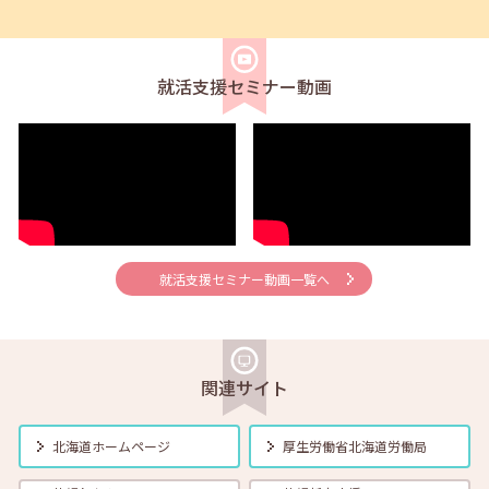
2026年08月02日(日)
セミナー
在職者
求職者
【北見・対面】9月16日（水）【未経験可】求人のリアルを知る人事担
当者へのインタビューセミナー 12:40～13:20
就活支援セミナー動画
2026年08月01日(土)
セミナー
在職者
学生
求職者
【帯広・対面】8月6日（木）就勝塾 手書き履歴書で好感度アップ～き
れいな字を書く法則～ 11:00～11:40
2026年08月01日(土)
セミナー
在職者
学生
求職者
【オンライン】8月7日（金）こころの健康セルフケア 14:00～14:30
就活支援セミナー動画一覧へ
2026年08月01日(土)
セミナー
在職者
学生
求職者
【オンライン】8月13日（木）就職活動のススメ方 14:00～14:30
関連サイト
2026年08月01日(土)
セミナー
在職者
学生
求職者
北海道ホームページ
厚生労働省
北海道労働局
【帯広・対面】8月17日（月）就勝塾 自己分析 ～自分を知って就職活
動～ 14:00～14:40