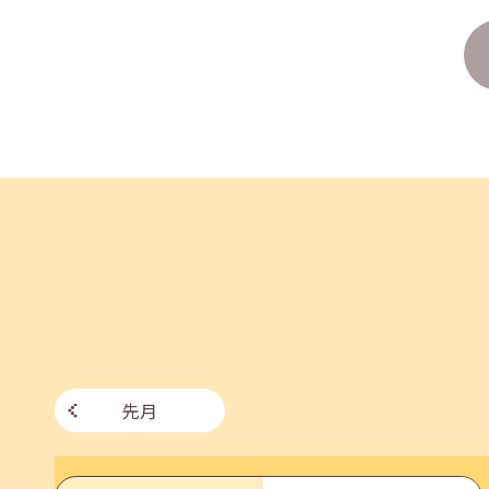
企業様向けセミナー「現場を巻き込む！人事のため
2026年06月26日(金)
jobcafeからのお知らせ
7月のセミナー情報を公開いたしました。
2026年06月03日(水)
jobcafeからのお知らせ
メールカウンセリング、就職決定報告フォーム復旧
先月
2026年05月25日(月)
jobcafeからのお知らせ