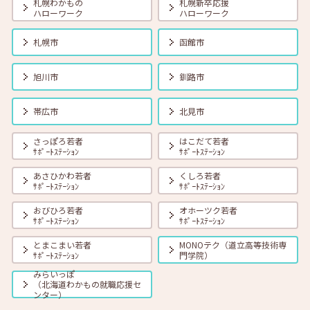
札幌わかもの
札幌新卒応援
【北見・対面】7月22日（火）就勝塾 職業興味検査 13:30～14:30
ハローワーク
ハローワーク
札幌市
函館市
2025年07月01日(火)
セミナー
在職者
学生
求職者
【函館・対面】7月23日（水）就勝塾 就活ストレス４つの解消法 13:30
旭川市
釧路市
～14:30
帯広市
北見市
2025年07月01日(火)
セミナー
在職者
学生
求職者
本セミナーは定員に達したため、現在はお申込みの受付を終了してお
さっぽろ若者
はこだて若者
ります。【オンライン】7月24日（木）就職活動のススメ方 14:00～
ｻﾎﾟｰﾄｽﾃｰｼｮﾝ
ｻﾎﾟｰﾄｽﾃｰｼｮﾝ
14:30
あさひかわ若者
くしろ若者
ｻﾎﾟｰﾄｽﾃｰｼｮﾝ
ｻﾎﾟｰﾄｽﾃｰｼｮﾝ
2025年07月01日(火)
セミナー
在職者
学生
求職者
おびひろ若者
オホーツク若者
【帯広・対面】7月31日（木）就勝塾 会話力アップ～こんな時のビジ
ｻﾎﾟｰﾄｽﾃｰｼｮﾝ
ｻﾎﾟｰﾄｽﾃｰｼｮﾝ
ネス会話～ 11:00～11:40
とまこまい若者
MONOテク（道立高等技術専
ｻﾎﾟｰﾄｽﾃｰｼｮﾝ
門学院）
みらいっぽ
（北海道わかもの就職応援セ
ンター）