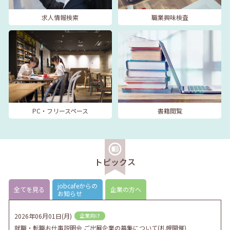
求人情報検索
職業興味検査
PC・フリースペース
書籍閲覧
トピックス
jobcafeからの
全てを見る
企業の方へ
お知らせ
2026年06月01日(月)
企業向け
就職・転職お仕事説明会 ご出展企業の募集について(札幌開催)