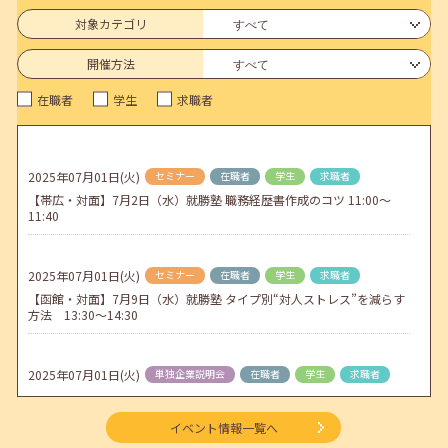
6月のセミナー情報を公開いたしました。
対象カテゴリ
2026年05月01日(金)
jobcafeからのお知らせ
開催方法
連休前後（ゴールデンウィーク）のメールキャリア・アドバイス対応
在職者
学生
求職者
についてのお知らせ
2026年04月25日(土)
jobcafeからのお知らせ
5月のセミナー情報を公開いたしました。
2025年07月01日(火)
セミナー
在職者
学生
求職者
【帯広・対面】7月2日（水）就勝塾 職務経歴書作成のコツ 11:00～
2026年04月02日(木)
jobcafeからのお知らせ
11:40
ゴールデンウィーク期間中のご利用について
2025年07月01日(火)
セミナー
在職者
学生
求職者
【函館・対面】7月9日（水）就勝塾 タイプ別“対人ストレス”を減らす
方法 13:30～14:30
2025年07月01日(火)
単独企業説明会
在職者
学生
求職者
【札幌：企業】7月10日（木）株式会社ＮＫインターナショナル 企業
説明会
イベント情報一覧へ