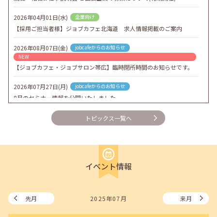
2026年04月01日(水)
企業向け
【採用ご担当者様】ジョブカフェ北海道 求人情報掲載のご案内
2026年08月07日(金)
jobcafeからのお知らせ
NEW
【ジョブカフェ・ジョブサロン帯広】臨時閉所時間のお知らせです。
2026年07月27日(月)
jobcafeからのお知らせ
8月のセミナー情報を公開いたしました。
2026年07月01日(水)
企業向け
トピックス一覧へ
企業様向けセミナー「現場を巻き込む！人事のための『越境人材育
成』３ステップ」
2026年06月26日(金)
jobcafeからのお知らせ
イベント情報
7月のセミナー情報を公開いたしました。
2026年06月03日(水)
jobcafeからのお知らせ
メールカウンセリング、就職決定報告フォーム復旧いたしました。
先月
2025年07月
来月
2026年05月25日(月)
jobcafeからのお知らせ