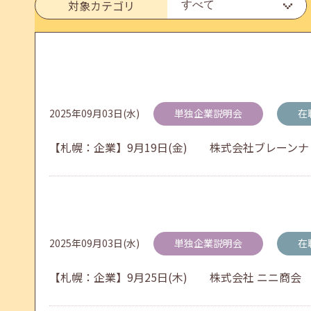
対象カテゴリ
メールカウンセリング、就職決定報告フォーム復旧
2026年05月25日(月)
jobcafeからのお知らせ
2025年09月03日(水)
単独企業説明会
在
6月のセミナー情報を公開いたしました。
【札幌：企業】9月19日(金) 株式会社ブレーン
2026年05月01日(金)
jobcafeからのお知らせ
連休前後（ゴールデンウィーク）のメールキャリア
2025年09月03日(水)
単独企業説明会
在
【札幌：企業】9月25日(木) 株式会社 ニニ商会
2026年04月25日(土)
jobcafeからのお知らせ