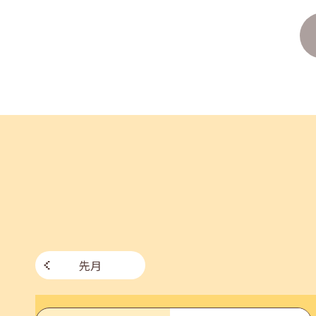
2026年07月27日(月)
jobcafeからのお知らせ
8月のセミナー情報を公開いたしました。
2026年07月01日(水)
企業向け
企業様向けセミナー「現場を巻き込む！人事のため
2026年06月26日(金)
jobcafeからのお知らせ
7月のセミナー情報を公開いたしました。
先月
2026年06月03日(水)
jobcafeからのお知らせ