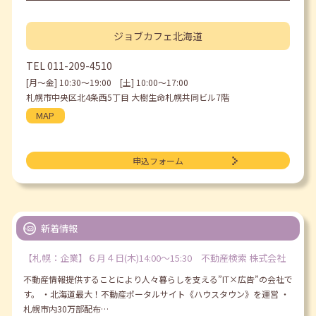
ジョブカフェ
北海道
TEL
011-209-4510
[月〜金] 10:30〜19:00 [土] 10:00〜17:00
札幌市中央区北4条西5丁目 大樹生命札幌共同ビル7階
MAP
申込フォーム
新着情報
【札幌：企業】６月４日(木)14:00～15:30 不動産検索 株式会社
不動産情報提供することにより人々暮らしを支える”IT×広告”の会社で
す。 ・北海道最大！不動産ポータルサイト《ハウスタウン》を運営 ・
札幌市内30万部配布…