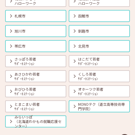
ツ」 13:30～14:30
ハローワーク
ハローワーク
2025年04月01日(火)
セミナー
在職者
学生
求職者
札幌市
函館市
【釧路・対面】4月24日（木）就勝塾「応募書類の書き方」 13:30～
15:00
旭川市
釧路市
2025年04月01日(火)
セミナー
在職者
学生
求職者
【オンライン】4月24日（木）こころの健康セルフケア 14:00～
帯広市
北見市
14:30
さっぽろ若者
はこだて若者
2025年04月01日(火)
セミナー
在職者
学生
求職者
ｻﾎﾟｰﾄｽﾃｰｼｮﾝ
ｻﾎﾟｰﾄｽﾃｰｼｮﾝ
【札幌・対面】4月25日（金）面接力UP！本番で役立つ面接練習
14:00～14:45
あさひかわ若者
くしろ若者
ｻﾎﾟｰﾄｽﾃｰｼｮﾝ
ｻﾎﾟｰﾄｽﾃｰｼｮﾝ
2025年04月01日(火)
セミナー
在職者
学生
求職者
おびひろ若者
オホーツク若者
【帯広・対面】4月30日（水）就勝塾「会話力アップ～こんな時のビジ
ｻﾎﾟｰﾄｽﾃｰｼｮﾝ
ｻﾎﾟｰﾄｽﾃｰｼｮﾝ
ネス会話～」11:00～11:40
とまこまい若者
MONOテク（道立高等技術専
2025年04月01日(火)
セミナー
学生
ｻﾎﾟｰﾄｽﾃｰｼｮﾝ
門学院）
【学生 就活応援！セミナー開催のお知らせ】
みらいっぽ
（北海道わかもの就職応援セ
ンター）