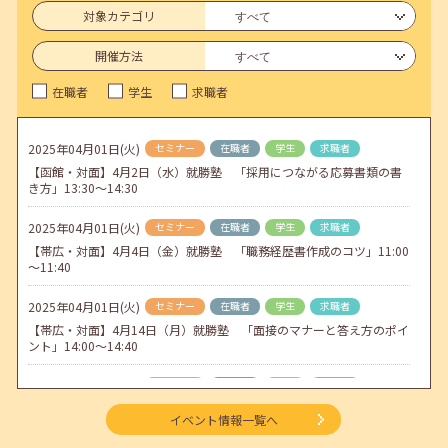
対象カテゴリ
6月のセミナー情報を公開いたしました。
開催方法
2026年05月01日(金)
jobcafeからのお知らせ
連休前後（ゴールデンウィーク）のメールキャリア・アドバイス対応
在職者
学生
求職者
についてのお知らせ
2026年04月25日(土)
jobcafeからのお知らせ
2025年04月01日(火)
セミナー
在職者
学生
求職者
5月のセミナー情報を公開いたしました。
【函館・対面】4月2日（水）就勝塾 「採用につながる応募書類の書
き方」13:30～14:30
2026年04月02日(木)
jobcafeからのお知らせ
ゴールデンウィーク期間中のご利用について
2025年04月01日(火)
セミナー
在職者
学生
求職者
【帯広・対面】4月4日（金）就勝塾 「職務経歴書作成のコツ」11:00
～11:40
2025年04月01日(火)
セミナー
在職者
学生
求職者
【帯広・対面】4月14日（月）就勝塾 「面接のマナーと答え方のポイ
ント」14:00～14:40
2025年04月01日(火)
セミナー
在職者
学生
求職者
【北見・対面】4月15日（火）就勝塾 「職業興味検査」 13:30～
イベント情報一覧へ
14:30