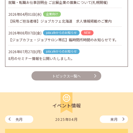
就職・転職お仕事説明会 ご出展企業の募集について(札幌開催)
2026年04月01日(水)
企業向け
【採用ご担当者様】ジョブカフェ北海道 求人情報掲載のご案内
2026年08月07日(金)
jobcafeからのお知らせ
NEW
【ジョブカフェ・ジョブサロン帯広】臨時閉所時間のお知らせです。
2026年07月27日(月)
jobcafeからのお知らせ
8月のセミナー情報を公開いたしました。
2026年07月01日(水)
企業向け
トピックス一覧へ
企業様向けセミナー「現場を巻き込む！人事のための『越境人材育
成』３ステップ」
2026年06月26日(金)
jobcafeからのお知らせ
7月のセミナー情報を公開いたしました。
イベント情報
2026年06月03日(水)
jobcafeからのお知らせ
メールカウンセリング、就職決定報告フォーム復旧いたしました。
先月
2025年04月
来月
2026年05月25日(月)
jobcafeからのお知らせ