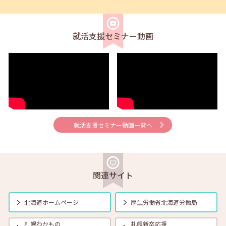
2025年04月01日(火)
セミナー
在職者
学生
求職者
【札幌・対面】4月15日（火）面接力UP！本番で役立つ面接練習
14:00～14:45
就活支援セミナー動画
2025年04月01日(火)
セミナー
在職者
学生
求職者
【オンライン】4月16日（水）採用につながる応募書類の書き方
14:00～14:45
2025年04月01日(火)
セミナー
在職者
学生
求職者
【オンライン】4月18日（金）新しいしごと覚えのコツ 14:00～
14:30
就活支援セミナー動画一覧へ
2025年04月01日(火)
セミナー
在職者
学生
求職者
【北見・対面】4月22日（火）就勝塾 自分と相手を知る「４つのタイ
プ」（応用編） 13:30 ～ 14:30
2025年04月01日(火)
セミナー
在職者
学生
求職者
関連サイト
【オンライン】4月22日（火）どんな場面でも使える！好印象を与える
シンプルな方法 14:00～14:30
北海道ホームページ
厚生労働省
北海道労働局
2025年04月01日(火)
セミナー
在職者
学生
求職者
【函館・対面】4月23日（水）就勝塾 「新しいしごとおぼえのコ
札幌わかもの
札幌新卒応援