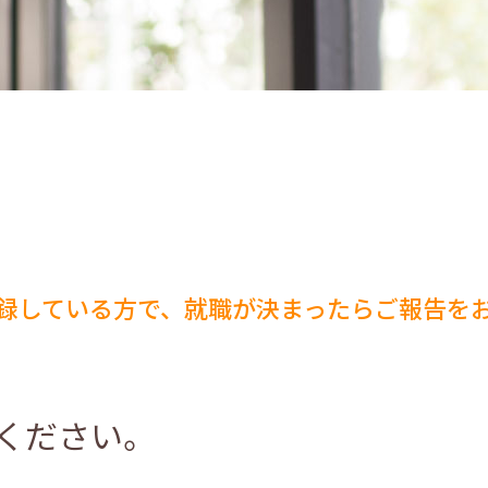
録している方で、
就職が決まったらご報告を
ください。