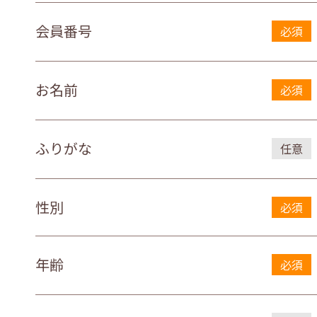
会員番号
必須
お名前
必須
ふりがな
任意
性別
必須
年齢
必須