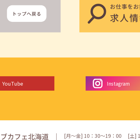
YouTube
Instagram
[月〜金] 10：30〜19：00
[
土
]