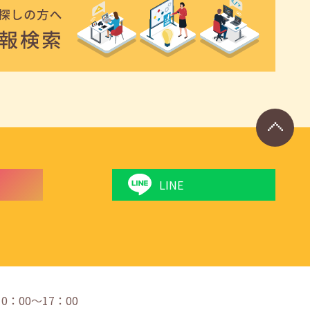
LINE
 10：00〜17：00