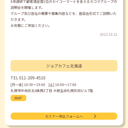
6年連続で顧客満足度1位のセイコーマートを支えるセコマグループの
説明会を開催します。
グループ及び各社の概要や募集内容などを、座談会形式でご説明いた
だきます。
お気軽にご参加ください。
2022.10.21
ジョブカフェ
北海道
TEL
011-209-4510
[月〜金] 10:30〜19:00 [土] 10:00〜17:00
札幌市中央区北4条西5丁目 大樹生命札幌共同ビル7階
MAP
セミナー申込フォームへ