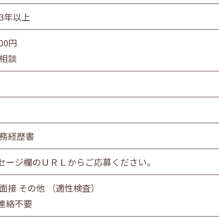
続3年以上
000円
要相談
職務経歴書
セージ欄のＵＲＬからご応募ください。
 面接 その他 （適性検査）
連絡不要