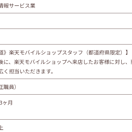
食品製造業
情報サービス業
金属・機械製造業
情報サービス業
マスコミ
スーパーマーケット
自動車販売・修理
道》楽天モバイルショップスタッフ（都道府県限定）】
教育・学習支援業
後に、楽天モバイルショップへ来店したお客様に対し、
飲食サービス業
広く担当いただきます。
サービス業
社会福祉・介護事業
正職員）
3ヶ月
営業職
技術職
技能職
サー
上