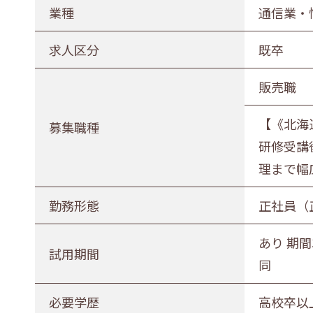
農林水産業
建設業
業種
通信業・
印刷業
広告業
求人区分
既卒
電気・ガス・熱供給業
通信業・
販売職
卸売・小売業
百貨店・
【《北海
医薬品小売業
娯楽業
募集職種
研修受講
不動産業
宿泊業
理まで幅
その他サービス
生活関連
勤務形態
正社員（
募集職種
あり 期間
試用期間
事務職
総合職
販売職
同
勤務形態
必要学歴
高校卒以