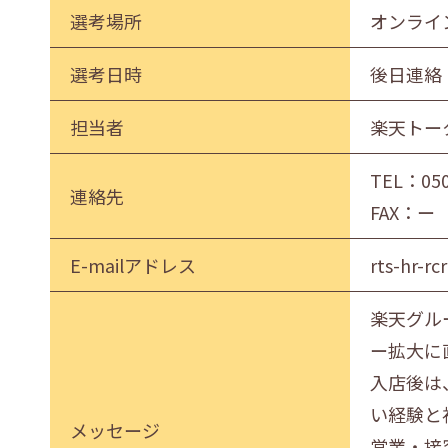
選考場所
オンライ
選考日時
後日連絡
担当者
楽天トー
TEL：
05
連絡先
FAX：ー
E-mailアドレス
rts-hr-r
楽天グル
ー拡大に
入店後は
い経験と
メッセージ
営業・接