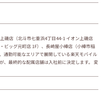
近郊
北見市・近郊
道外
磯店（北斗市七重浜4丁目44-1 イオン上磯店
 ザ・ビッグ元町店 1F）、長崎屋小樽店（小樽市稲
うえ、通勤可能なエリアで展開している楽天モバイル
が、最終的な配属店舗は入社前に決定します。 変