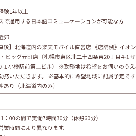
員
団体職員
その他
経験1年以上
スで通用する日本語コミュニケーションが可能な方
旭川市・近郊
釧路市・近郊
帯広市・
近郊
直後】北海道内の楽天モバイル直営店 《店舗例》イオン上
 ザ・ビッグ元町店（札幌市東区北二十四条東20丁目4-1
20-1 小樽駅前第二ビル） ※勤務地は希望をお伺いの
勤務いただきます。 ※基本的に希望地域に配属予定です
性あり（北海道内のみ）
 21：00の間で実働7時間30分（休憩60分）
営業時間により異なります。