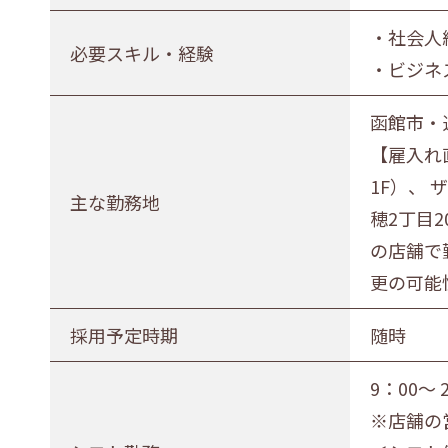
正社員（正職員）
契約
公務
・社会人
必要スキル・経験
・ビジネ
勤務地
札幌市・近郊
函館市・近郊
函館市・
【雇入れ
1F）、
主な勤務地
穂2丁目
の店舗で
更の可能
採用予定時期
随時
9：00～
※店舗の