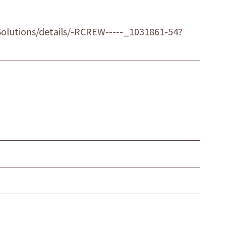
olutions/details/-RCREW-----_1031861-54?