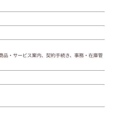
繊維・木材・紙製造業
その他の製造業
運輸業
衣服等身の回り品小売業
金融・保険業
商品・サービス案内、契約手続き、事務・在庫管
医療業
その他
ビス職
その他