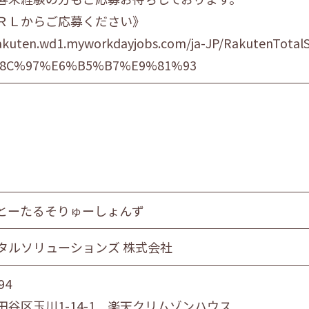
ＲＬからご応募ください》
rakuten.wd1.myworkdayjobs.com/ja-JP/RakutenTotalS
8C%97%E6%B5%B7%E9%81%93
とーたるそりゅーしょんず
タルソリューションズ 株式会社
94
田谷区玉川1-14-1 楽天クリムゾンハウス