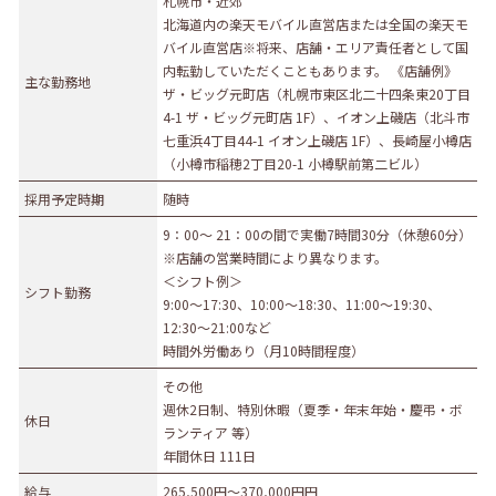
札幌市・近郊
北海道内の楽天モバイル直営店または全国の楽天モ
募集職種
バイル直営店※将来、店舗・エリア責任者として国
内転勤していただくこともあります。 《店舗例》
事務職
総合職
販売職
営業職
技術職
主な勤務地
ザ・ビッグ元町店（札幌市東区北二十四条東20丁目
技能職
サービス職
その他
4-1 ザ・ビッグ元町店 1F）、イオン上磯店（北斗市
七重浜4丁目44-1 イオン上磯店 1F）、長崎屋小樽店
勤務形態
（小樽市稲穂2丁目20-1 小樽駅前第二ビル）
正社員（正職員）
契約
公務員
団体職員
採用予定時期
随時
その他
9：00～ 21：00の間で実働7時間30分（休憩60分）
※店舗の営業時間により異なります。
勤務地
＜シフト例＞
シフト勤務
9:00～17:30、10:00～18:30、11:00～19:30、
札幌市・近郊
函館市・近郊
旭川市・近郊
12:30～21:00など
釧路市・近郊
帯広市・近郊
北見市・近郊
道外
時間外労働あり（月10時間程度）
その他
週休2日制、特別休暇（夏季・年末年始・慶弔・ボ
休日
ランティア 等）
年間休日 111日
給与
265,500円〜370,000円円