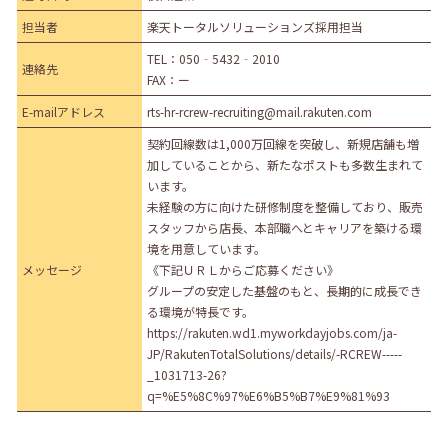
担当者
楽天トータルソリューションズ採用担当
TEL：
050‐5432‐2010
連絡先
FAX：ー
E-mailアドレス
rts-hr-rcrew-recruiting@mail.rakuten.com
契約回線数は1,000万回線を突破し、新規店舗も増
加していることから、新たなポストも多数生まれて
います。
未経験の方に向けた研修制度を整備しており、販売
スタッフから店長、本部職へとキャリアを築ける環
境を用意しています。
メッセージ
《下記ＵＲＬからご応募ください》
グループの安定した基盤のもと、長期的に成長でき
る環境が特長です。
https://rakuten.wd1.myworkdayjobs.com/ja-
JP/RakutenTotalSolutions/details/-RCREW-----
_1031713-26?
q=%E5%8C%97%E6%B5%B7%E9%81%93