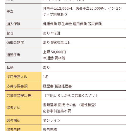
食事手当12,000円、店長手当20,000円、インセン
手当
ティブ制度あり
加入保険
健康保険 厚生年金 雇用保険 労災保険
賞与
あり 年2回
退職金制度
あり 勤続3年以上
上限 50,000円
通勤手当
車通勤 要相談
転勤
あり
採用予定人数
1名
応募必要書類
履歴書 職務経歴書
応募書類提出先
《下記ＵＲＬからご応募ください》
書類選考 面接 その他 （適性検査）
選考方法
応募事前連絡不要
選考場所
オンライン
選考日時
後日連絡