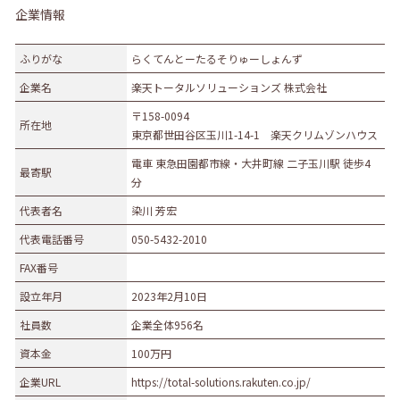
企業情報
ふりがな
らくてんとーたるそりゅーしょんず
企業名
楽天トータルソリューションズ 株式会社
〒158-0094
所在地
東京都世田谷区玉川1-14-1 楽天クリムゾンハウス
電車 東急田園都市線・大井町線 二子玉川駅 徒歩4
最寄駅
分
代表者名
染川 芳宏
代表電話番号
050-5432-2010
FAX番号
設立年月
2023年2月10日
社員数
企業全体956名
資本金
100万円
企業URL
https://total-solutions.rakuten.co.jp/