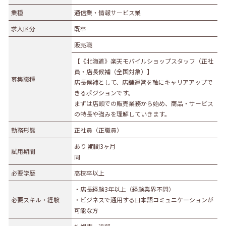
業種
業種
通信業・情報サービス業
農林水産業
建設業
求人区分
既卒
食品製造業
繊維・木材・紙製造業
販売職
印刷業
広告業
【《北海道》楽天モバイルショップスタッフ（正社
金属・機械製造業
その他の製造業
員・店長候補（全国対象）】
募集職種
電気・ガス・熱供給業
通信業・情報サービス業
店長候補として、店舗運営を軸にキャリアアップで
きるポジションです。
マスコミ
運輸業
まずは店頭での販売業務から始め、商品・サービス
卸売・小売業
百貨店・スーパーマーケット
の特長や強みを理解していきます。
自動車販売・修理
衣服等身の回り品小売業
勤務形態
正社員（正職員）
医薬品小売業
娯楽業
あり 期間3ヶ月
試用期間
同
教育・学習支援業
金融・保険業
必要学歴
高校卒以上
不動産業
宿泊業
・店長経験3年以上（経験業界不問）
飲食サービス業
医療業
必要スキル・経験
・ビジネスで通用する日本語コミュニケーションが
その他サービス
生活関連サービス業
可能な方
社会福祉・介護事業
その他