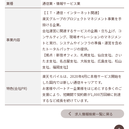
業種
通信業・情報サービス業
【ＩＴ・通信・インターネット関連】
楽天グループのプロジェクトマネジメント事業を手
掛ける企業。
会社運営に関連するサービスの企画・立ち上げ、コ
ンサルティング、現場オペレーションのマネジメン
事業内容
トと実行、システムやインフラの準備・運営を含め
たトータルパッケージの提供。
【拠点：新宿オフィス、札幌支社、仙台支社、さい
たま支社、名古屋支社、大阪支社、広島支社、松山
支社、福岡支社】
楽天モバイルは、2020年4月に本格サービス開始を
した国内では新しい通信キャリアです。
特色(会社PR)
お客様やパートナー企業様をはじめとする多くのご
支援により、短期間で契約数が1,000万回線に到達
するなど成長を続けています。
求人情報検索一覧に戻る