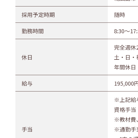
採用予定時期
随時
勤務時間
8:30〜1
完全週休
休日
土・日・
年間休日 
給与
195,000
※上記給与は
資格手当
※教材費
手当
※通勤手