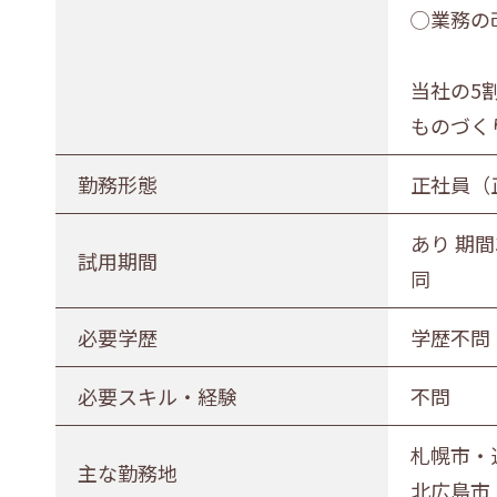
◯業務の
正社員（正職員）
契約
公務
勤務地
当社の5
ものづく
札幌市・近郊
函館市・近郊
勤務形態
正社員（
あり 期間
試用期間
同
必要学歴
学歴不問
必要スキル・経験
不問
札幌市・
主な勤務地
北広島市