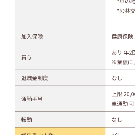
*車の場
*公共交
加入保険
健康保険
あり 年2
賞与
※業績に
退職金制度
なし
上限 20,
通勤手当
車通勤 可
転勤
なし