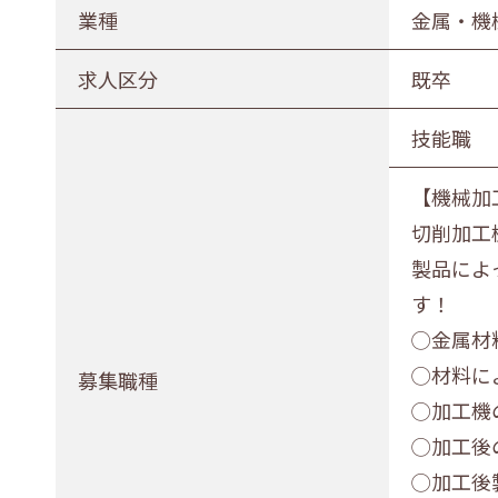
農林水産業
建設業
業種
金属・機
印刷業
広告業
求人区分
既卒
電気・ガス・熱供給業
通信業・
技能職
卸売・小売業
百貨店・
【機械加
医薬品小売業
娯楽業
切削加工
不動産業
宿泊業
製品によ
その他サービス
生活関連
す！
◯金属材
募集職種
◯材料に
募集職種
事務職
総合職
販売職
◯加工機
◯加工後
勤務形態
◯加工後