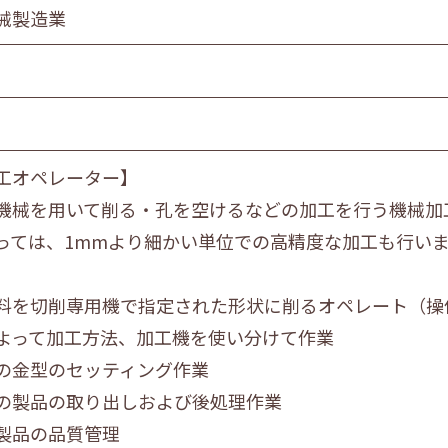
食品製造業
械製造業
金属・機械製造業
情報サービス業
マスコミ
スーパーマーケット
自動車販売・修理
工オペレーター】
教育・学習支援業
機械を用いて削る・孔を空けるなどの加工を行う機械加
飲食サービス業
っては、1mmより細かい単位での高精度な加工も行い
サービス業
社会福祉・介護事業
料を切削専用機で指定された形状に削るオペレート（操
よって加工方法、加工機を使い分けて作業
営業職
技術職
技能職
サー
の金型のセッティング作業
の製品の取り出しおよび後処理作業
製品の品質管理