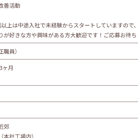
改善活動
員
団体職員
その他
割以上は中途入社で未経験からスタートしていますので
りが好きな方や興味がある方大歓迎です！ご応募お待ち
旭川市・近郊
釧路市・近郊
帯広市・
正職員）
3ヶ月
近郊
（本社工場内）