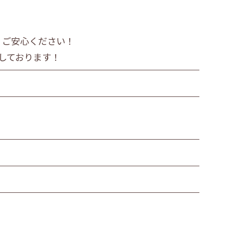
、ご安心ください！
しております！
近郊
北見市・近郊
道外