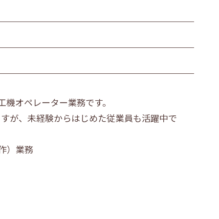
繊維・木材・紙製造業
その他の製造業
運輸業
衣服等身の回り品小売業
金融・保険業
工機オペレーター業務です。
医療業
ますが、未経験からはじめた従業員も活躍中で
その他
作）業務
ビス職
その他