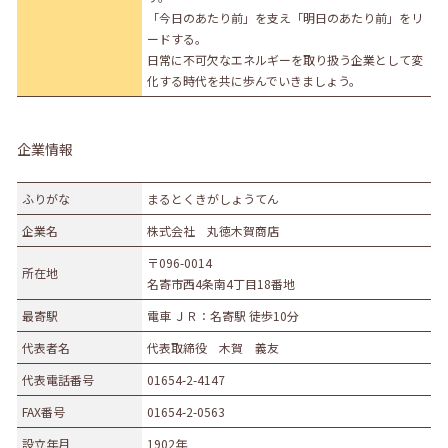
「今日のあたり前」を支え「明日のあたり前」をリ
ードする。
日常に不可欠なエネルギーを取り扱う企業として変
化する時代を共に歩んでいきましょう。
企業情報
ふりがな
まるとくきがしょうてん
企業名
株式会社 丸徳木賀商店
〒096-0014
所在地
名寄市西4条南4丁目18番地
最寄駅
電車 ＪＲ：名寄駅 徒歩10分
代表者名
代表取締役 木賀 義友
代表電話番号
01654-2-4147
FAX番号
01654-2-0563
設立年月
1902年