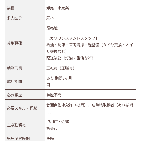
業種
業種
卸売・小売業
農林水産業
建設業
求人区分
既卒
食品製造業
繊維・木材・紙製造業
販売職
印刷業
広告業
【ガソリンスタンドスタッフ】
金属・機械製造業
その他の製造業
募集職種
給油・洗車・車両清掃・軽整備（タイヤ交換・オイ
電気・ガス・熱供給業
通信業・情報サービス業
ル交換など）
配送業務（灯油・重油など）
マスコミ
運輸業
勤務形態
正社員（正職員）
卸売・小売業
百貨店・スーパーマーケット
あり 期間3ヶ月
自動車販売・修理
衣服等身の回り品小売業
試用期間
同
医薬品小売業
娯楽業
必要学歴
学歴不問
教育・学習支援業
金融・保険業
普通自動車免許（必須）、危険物取扱者（あれば尚
必要スキル・経験
不動産業
宿泊業
可）
飲食サービス業
医療業
旭川市・近郊
主な勤務地
名寄市
その他サービス
生活関連サービス業
採用予定時期
随時
社会福祉・介護事業
その他