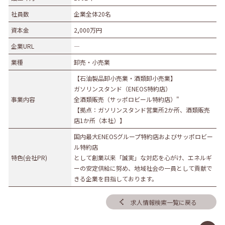
社員数
企業全体20名
資本金
2,000万円
企業URL
―
業種
卸売・小売業
【石油製品卸小売業・酒類卸小売業】
ガソリンスタンド（ENEOS特約店）
事業内容
全酒類販売（サッポロビール特約店）"
【拠点：ガソリンスタンド営業所2か所、酒類販売
店1か所（本社）】
国内最大ENEOSグループ特約店およびサッポロビー
ル特約店
特色(会社PR)
として創業以来「誠実」な対応を心がけ、エネルギ
ーの安定供給に努め、地域社会の一員として貢献で
きる企業を目指しております。
求人情報検索一覧に戻る