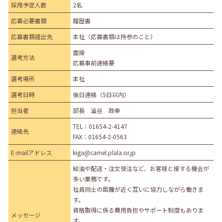
採用予定人数
2名
応募必要書類
履歴書
応募書類提出先
本社（応募書類は持参のこと）
面接
選考方法
応募事前連絡要
選考場所
本社
選考日時
後日連絡（5日以内）
担当者
部長 澁谷 政幸
TEL：
01654-2-4147
連絡先
FAX：01654-2-0563
E-mailアドレス
kiga@camel.plala.or.jp
給油や配送・注文受注など、お客様と接する機会が
多い業務です。
社員同士の距離が近く互いに協力しながら働きま
す。
資格取得に係る費用負担やサポート制度もありま
メッセージ
す。