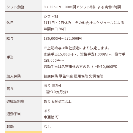
シフト勤務
8：30～19：00の間でシフト制による実働8時間
募集職種
シフト制
事務職
総合職
販売職
営業職
技術職
休日
1月1日・2日休み その他会社スケジュールによる
年間休日 96日
技能職
サービス職
その他
給与
186,000円〜272,000円
勤務形態
※上記給与は当社規定により決定します。
正社員（正職員）
契約
公務員
団体職員
家族手当15,000円～、資格手当1,000円～、役付手
手当
その他
当8,000円～
通勤手当は名寄市外の方のみ（上限10,000円）
勤務地
加入保険
健康保険 厚生年金 雇用保険 労災保険
札幌市・近郊
函館市・近郊
旭川市・近郊
あり 年2回
賞与
釧路市・近郊
帯広市・近郊
北見市・近郊
道外
（計3.0ヵ月分）
退職金制度
あり 勤続3年以上
あり
通勤手当
車通勤 可
転勤
なし