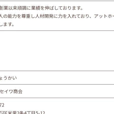
年創業以来順調に業績を伸ばしております。
人の能力を尊重し人材開発に力を入れており、アットホ
します。
ょうかい
 セイワ商会
72
区米里2条4丁目5-12