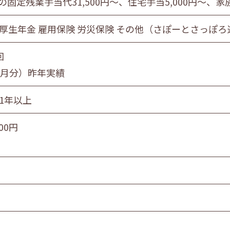
の固定残業手当代31,500円～、住宅手当5,000円～、家族
 厚生年金 雇用保険 労災保険 その他（さぽーとさっぽ
回
5ヵ月分）昨年実績
続1年以上
000円