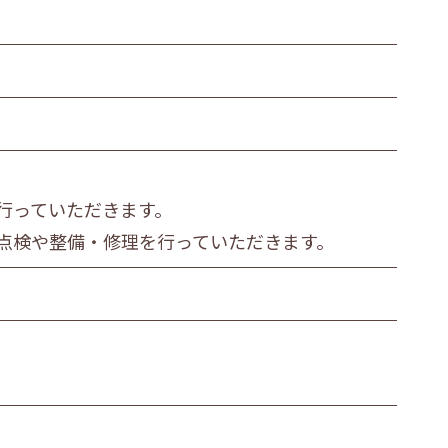
繊維・木材・紙製造業
その他の製造業
運輸業
衣服等身の回り品小売業
金融・保険業
行っていただきます。
医療業
点検や整備・修理を行っていただきます。
その他
ビス職
その他