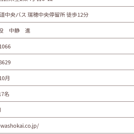
海道中央バス 瑞穂中央停留所 徒歩12分
役 中静 進
1066
8629
10月
17名
円
iwashokai.co.jp/