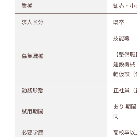
農林水産業
建設業
業種
卸売・小
印刷業
広告業
求人区分
既卒
電気・ガス・熱供給業
通信業・
技能職
卸売・小売業
百貨店・
【整備職
医薬品小売業
娯楽業
募集職種
建設機械
不動産業
宿泊業
軽仮設（
その他サービス
生活関連
勤務形態
正社員（
募集職種
あり 期間
試用期間
事務職
総合職
販売職
同
勤務形態
必要学歴
高校卒以