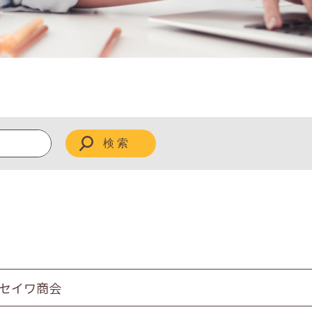
 セイワ商会