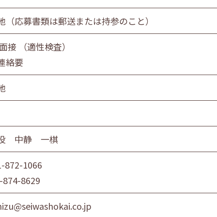
地（応募書類は郵送または持参のこと）
 面接 （適性検査）
連絡要
地
役 中静 一棋
1-872-1066
-874-8629
izu@seiwashokai.co.jp