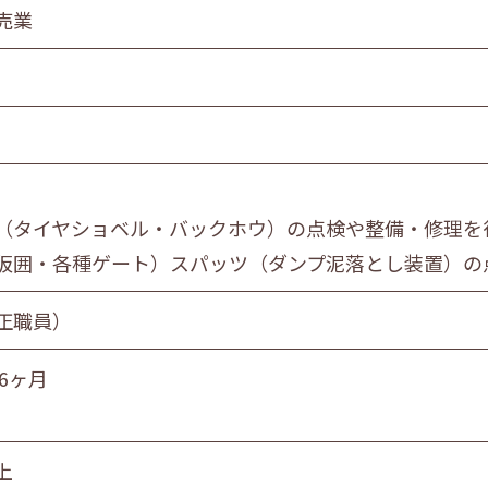
食品製造業
売業
金属・機械製造業
情報サービス業
マスコミ
スーパーマーケット
自動車販売・修理
】
教育・学習支援業
（タイヤショベル・バックホウ）の点検や整備・修理を
飲食サービス業
仮囲・各種ゲート）スパッツ（ダンプ泥落とし装置）の
サービス業
社会福祉・介護事業
正職員）
6ヶ月
営業職
技術職
技能職
サー
上