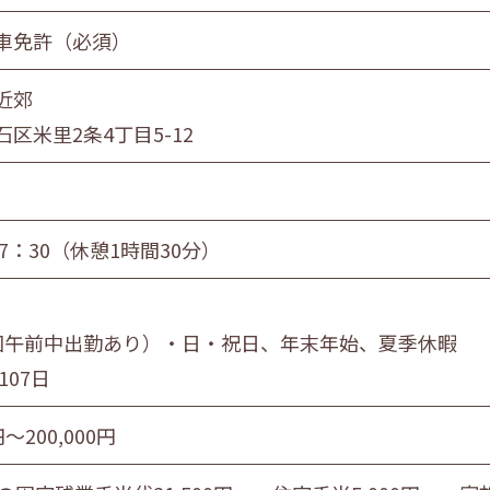
員
団体職員
その他
車免許（必須）
近郊
旭川市・近郊
釧路市・近郊
帯広市・
区米里2条4丁目5-12
17：30（休憩1時間30分）
回午前中出勤あり）・日・祝日、年末年始、夏季休暇
107日
円〜200,000円