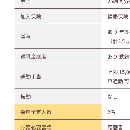
手当
25時間分
加入保険
健康保険
あり 年2
賞与
（計3.
退職金制度
あり 勤
上限 15,
通勤手当
車通勤 可
転勤
なし
採用予定人数
2名
応募必要書類
履歴書