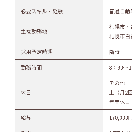
正社員（正職員）
契約
公務
必要スキル・経験
普通自動
勤務地
札幌市・
主な勤務地
札幌市・近郊
函館市・近郊
札幌市白石
採用予定時期
随時
勤務時間
8：30～
その他
休日
土（月2
年間休日 
給与
170,000