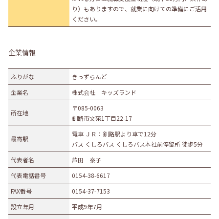
り）もありますので、就業に向けての準備にご活用
ください。
企業情報
ふりがな
きっずらんど
企業名
株式会社 キッズランド
〒085-0063
所在地
釧路市文苑1丁目22-17
電車 ＪＲ：釧路駅より車で12分
最寄駅
バス くしろバス くしろバス本社前停留所 徒歩5分
代表者名
芦田 泰子
代表電話番号
0154-38-6617
FAX番号
0154-37-7153
設立年月
平成9年7月