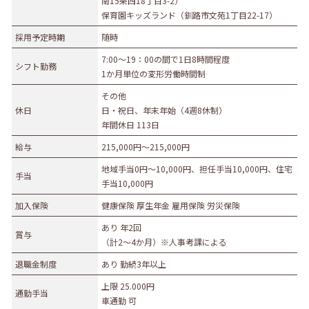
南15条西18丁目3-2）
保育園キッズランド（釧路市文苑1丁目22-17）
募集職種
採用予定時期
随時
事務職
総合職
販売職
営業職
技術職
7:00～19：00の間で1日8時間程度
シフト勤務
技能職
サービス職
その他
1か月単位の変形労働時間制
勤務形態
その他
休日
日・祝日、年末年始（4週8休制）
正社員（正職員）
契約
公務員
団体職員
年間休日 113日
その他
給与
215,000円〜215,000円
勤務地
地域手当0円～10,000円、担任手当10,000円、住宅
手当
手当10,000円
札幌市・近郊
函館市・近郊
旭川市・近郊
加入保険
健康保険 厚生年金 雇用保険 労災保険
釧路市・近郊
帯広市・近郊
北見市・近郊
道外
あり 年2回
賞与
（計2～4か月）※人事考課による
退職金制度
あり 勤続3年以上
上限 25.000円
通勤手当
車通勤 可