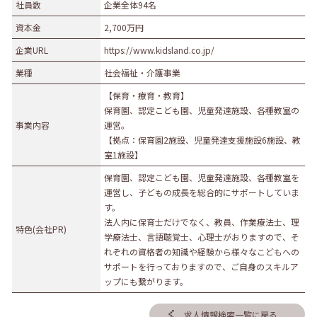
社員数
企業全体94名
資本金
2,700万円
企業URL
https://www.kidsland.co.jp/
業種
社会福祉・介護事業
【保育・療育・教育】
保育園、認定こども園、児童発達施設、各種教室の
事業内容
運営。
【拠点：保育園2施設、児童発達支援施設6施設、教
室1施設】
保育園、認定こども園、児童発達施設、各種教室を
運営し、子どもの成長を総合的にサポートしていま
す。
法人内に保育士だけでなく、教員、作業療法士、理
特色(会社PR)
学療法士、言語聴覚士、心理士がおりますので、そ
れぞれの資格者の知識や経験から様々なこどもへの
サポートを行っておりますので、ご自身のスキルア
ップにも繋がります。
求人情報検索一覧に戻る