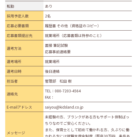
転勤
あり
採用予定人数
2名
応募必要書類
履歴書 その他（資格証のコピー）
応募書類提出先
就業場所（応募書類は持参のこと）
面接 筆記試験
選考方法
応募事前連絡要
選考場所
就業場所
選考日時
後日連絡
担当者
管理部 松田 樹
TEL：
080-7203-4564
連絡先
FAX：
E-mailアドレス
saiyou@kidsland.co.jp
未経験の方、ブランクがある方もサポート体制ばっ
ちりなのでご安心ください。
また、保育士として初めて働かれる方、久ぶりに働
メッセージ
かれる方には就職支度金制度（既卒30万円、条件あ