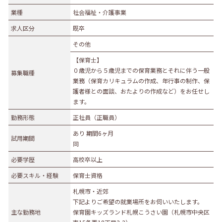
業種
業種
社会福祉・介護事業
農林水産業
建設業
求人区分
既卒
食品製造業
繊維・木材・紙製造業
その他
印刷業
広告業
【保育士】
金属・機械製造業
その他の製造業
０歳児から５歳児までの保育業務とそれに伴う一般
募集職種
電気・ガス・熱供給業
通信業・情報サービス業
業務（保育カリキュラムの作成、年行事の制作、保
護者様との面談、おたよりの作成など）をお任せし
マスコミ
運輸業
ます。
卸売・小売業
百貨店・スーパーマーケット
勤務形態
正社員（正職員）
自動車販売・修理
衣服等身の回り品小売業
あり 期間6ヶ月
試用期間
医薬品小売業
娯楽業
同
教育・学習支援業
金融・保険業
必要学歴
高校卒以上
不動産業
宿泊業
必要スキル・経験
保育士資格
飲食サービス業
医療業
札幌市・近郊
下記よりご希望の就業場所をお伺いいたします。
その他サービス
生活関連サービス業
主な勤務地
保育園キッズランド札幌こうさい園（札幌市中央区
社会福祉・介護事業
その他