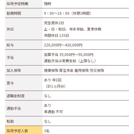
採用予定時期
随時
募集職種
勤務時間
9：00～18：00（休憩1時間）
事務職
総合職
販売職
営業職
技術職
完全週休2日
休日
土・日・祝日、年末年始、夏季休暇
技能職
サービス職
その他
年間休日 125日
勤務形態
給与
220,000円〜420,000円
正社員（正職員）
契約
公務員
団体職員
加算手当 39,000円〜90,000円
手当
その他
通勤手当は実費支給（上限なし）
加入保険
健康保険 厚生年金 雇用保険 労災保険
勤務地
あり 年1回
賞与
札幌市・近郊
函館市・近郊
旭川市・近郊
（計1ヵ月分）
釧路市・近郊
帯広市・近郊
北見市・近郊
道外
退職金制度
なし
あり
通勤手当
車通勤 不可
転勤
なし
採用予定人数
3名