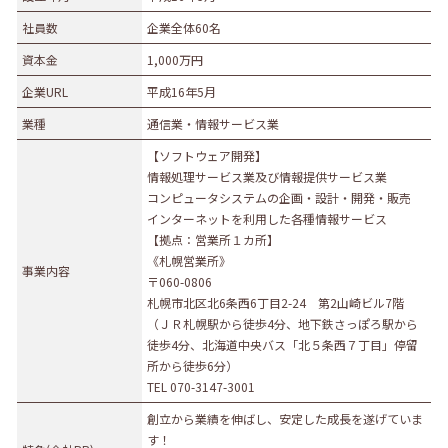
社員数
企業全体60名
資本金
1,000万円
企業URL
平成16年5月
業種
通信業・情報サービス業
【ソフトウェア開発】
情報処理サービス業及び情報提供サービス業
コンピュータシステムの企画・設計・開発・販売
インターネットを利用した各種情報サービス
【拠点：営業所１カ所】
《札幌営業所》
事業内容
〒060-0806
札幌市北区北6条西6丁目2-24 第2山崎ビル7階
（ＪＲ札幌駅から徒歩4分、地下鉄さっぽろ駅から
徒歩4分、北海道中央バス「北５条西７丁目」停留
所から徒歩6分）
TEL 070-3147-3001
創立から業績を伸ばし、安定した成長を遂げていま
す！