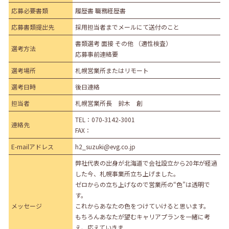
応募必要書類
履歴書 職務経歴書
応募書類提出先
採用担当者までメールにて送付のこと
書類選考 面接 その他 （適性検査）
選考方法
応募事前連絡要
選考場所
札幌営業所またはリモート
選考日時
後日連絡
担当者
札幌営業所長 鈴木 創
TEL：
070-3142-3001
連絡先
FAX：
E-mailアドレス
h2_suzuki@evg.co.jp
弊社代表の出身が北海道で会社設立から20年が経過
した今、札幌事業所立ち上げました。
ゼロからの立ち上げなので営業所の“色”は透明で
す。
メッセージ
これからあなたの色をつけていけると思います。
もちろんあなたが望むキャリアプランを一緒に考
え、応えていきま