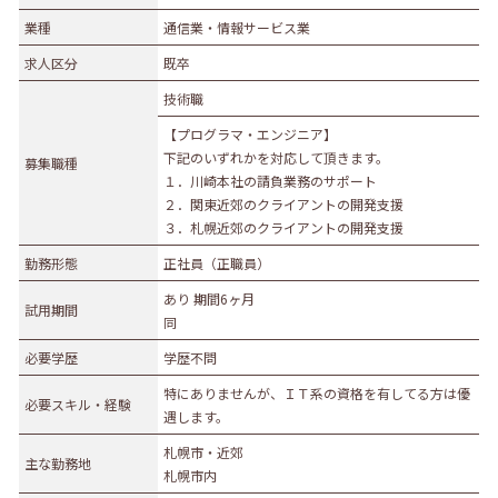
業種
業種
通信業・情報サービス業
農林水産業
建設業
求人区分
既卒
食品製造業
繊維・木材・紙製造業
技術職
印刷業
広告業
【プログラマ・エンジニア】
金属・機械製造業
その他の製造業
下記のいずれかを対応して頂きます。
募集職種
電気・ガス・熱供給業
通信業・情報サービス業
１．川崎本社の請負業務のサポート
２．関東近郊のクライアントの開発支援
マスコミ
運輸業
３．札幌近郊のクライアントの開発支援
卸売・小売業
百貨店・スーパーマーケット
勤務形態
正社員（正職員）
自動車販売・修理
衣服等身の回り品小売業
あり 期間6ヶ月
試用期間
医薬品小売業
娯楽業
同
教育・学習支援業
金融・保険業
必要学歴
学歴不問
不動産業
宿泊業
特にありませんが、ＩＴ系の資格を有してる方は優
必要スキル・経験
遇します。
飲食サービス業
医療業
札幌市・近郊
その他サービス
生活関連サービス業
主な勤務地
札幌市内
社会福祉・介護事業
その他