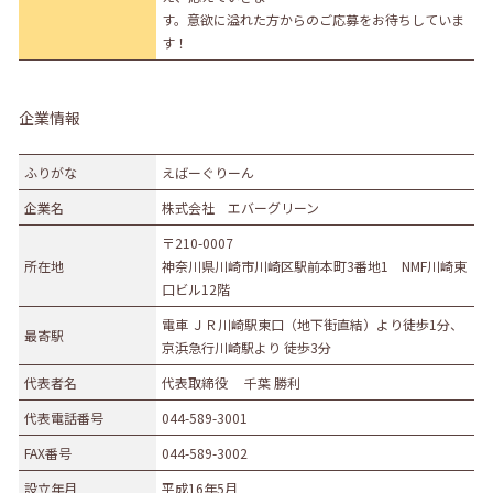
す。意欲に溢れた方からのご応募をお待ちしていま
す！
企業情報
ふりがな
えばーぐりーん
企業名
株式会社 エバーグリーン
〒210-0007
所在地
神奈川県川崎市川崎区駅前本町3番地1 NMF川崎東
口ビル12階
電車 ＪＲ川崎駅東口（地下街直結）より徒歩1分、
最寄駅
京浜急行川崎駅より 徒歩3分
代表者名
代表取締役 千葉 勝利
代表電話番号
044-589-3001
FAX番号
044-589-3002
設立年月
平成16年5月