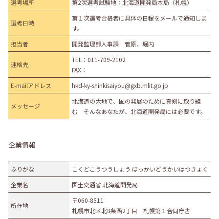
選考場所
第2次選考試験地：北海道開発局本局（札幌）
第１次選考合格者に具体の日程をメールで通知しま
選考日時
す。
担当者
開発監理部人事課 菅原、堀内
TEL：
011-709-2102
連絡先
FAX：
E-mailアドレス
hkd-ky-shinkisaiyou@gxb.mlit.go.jp
北海道の大地で、国の発展のために真剣に取り組
メッセージ
む そんなあなたが、北海道開発局には必要です。
企業情報
ふりがな
こくどこうつうしょう ほっかいどうかいはつきょく
企業名
国土交通省 北海道開発局
〒060-8511
所在地
札幌市北区北8条西2丁目 札幌第１合同庁舎