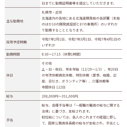
日までに勤務証明書等を提出していただきます。
募集職種
札幌市・近郊
北海道内の各地にある北海道開発局の各部署（本局
事務職
総合職
販売職
営業職
技術職
主な勤務地
のほか10の開発建設部と87の事務所）のいずれか
技能職
サービス職
その他
で勤務することとなります。
勤務形態
令和7年2月1日、令和7年3月1日、令和7年4月1日の
採用予定時期
いずれか
正社員（正職員）
契約
公務員
団体職員
勤務時間
8:30～17:15（休憩1時間）
その他
その他
勤務地
土・日・祝日、年末年始（12/29～1/3）、年20日
休日
の年次休暇病気休暇、特別休暇（夏季、結婚、出
札幌市・近郊
函館市・近郊
旭川市・近郊
産、忌引き、ボランティア等）、介護休暇等
年間休日 122日
釧路市・近郊
帯広市・近郊
北見市・近郊
道外
給与
208,000円〜351,000円
給与、各種手当等は「一般職の職員の給与に関する
法律」に基づき、支給されます。
初任給については、各人のこれまでの経歴に即し
手当
て、国家公務員係長級の給与が支給され、手当とし