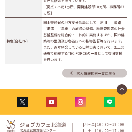
官庁営繕等を担っています。
【拠点：本局1ヵ所、開発建設部10ヵ所、事務所87
ヵ所】
国土交通省の地方支分部局として「河川」「道路」
「港湾」「農業」の施設の整備、維持管理等の社会
基盤整備を総合的・一体的に実施するほか、国の建
特色(会社PR)
築物の整備及び各省庁への指導監督等を行います。
また、近年頻発している自然災害において、国土交
通省で組織するTEC-FORCEの一員として復旧支援
を行います。
求人情報検索一覧に戻る
[月〜金] 10：30〜19：00
[
土
] 10：00〜17：00