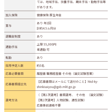
ては、地域手当、扶養手当、期末手当・勤勉手当等
があります。
加入保険
健康保険 厚生年金
あり 年2回
賞与
計約4.5ヵ月分
退職金制度
あり
上限 55,000円
通勤手当
車通勤 可
転勤
あり
採用予定人数
約5名
応募必要書類
履歴書 職務経歴書 その他（論文試験答案）
【応募書類はメールにて送付のこと】hkd-ky-
応募書類提出先
shinkisaiyou@gxb.mlit.go.jp
（【第1次選考】書類選考、 その他 （論文試験）
選考方法
【第2次選考】人物試験、適性試験）
応募事前連絡不要