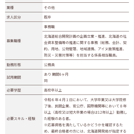
業種
業種
その他
農林水産業
建設業
求人区分
既卒
食品製造業
繊維・木材・紙製造業
事務職
印刷業
広告業
北海道総合開発計画の企画立案・推進、北海道の社
金属・機械製造業
その他の製造業
募集職種
会資本整備等の推進に関する事務（総務、会計、契
電気・ガス・熱供給業
通信業・情報サービス業
約、用地、公物管理、地域連携、アイヌ施策推進、
防災・災害対策等）を担当する係長相当職員。
マスコミ
運輸業
勤務形態
公務員
卸売・小売業
百貨店・スーパーマーケット
あり 期間6ヶ月
自動車販売・修理
衣服等身の回り品小売業
試用期間
同
医薬品小売業
娯楽業
必要学歴
高校卒以上
教育・学習支援業
金融・保険業
令和６年４月１日において、大学卒業又は大学院修
不動産業
宿泊業
了後、民間企業、官公庁、国際機関等において８年
以上（高校又は短大卒業の場合は12年以上）勤務し
飲食サービス業
医療業
必要スキル・経験
た経験のある者。
その他サービス
生活関連サービス業
※応募資格を満たしているかどうかを確認するた
め、最終合格者の方には、北海道開発局が指定する
社会福祉・介護事業
その他