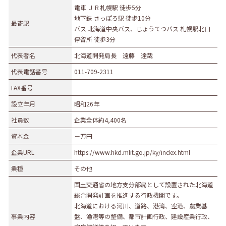
電車 ＪＲ札幌駅 徒歩5分
地下鉄 さっぽろ駅 徒歩10分
最寄駅
バス 北海道中央バス、じょうてつバス 札幌駅北口
停留所 徒歩3分
代表者名
北海道開発局長 遠藤 達哉
代表電話番号
011-709-2311
FAX番号
設立年月
昭和26年
社員数
企業全体約4,400名
資本金
－万円
企業URL
https://www.hkd.mlit.go.jp/ky/index.html
業種
その他
国土交通省の地方支分部局として設置された北海道
総合開発計画を推進する行政機関です。
北海道における河川、道路、港湾、空港、農業基
事業内容
盤、漁港等の整備、都市計画行政、建設産業行政、