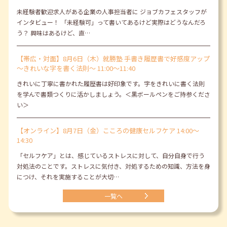
未経験者歓迎求人がある企業の人事担当者に ジョブカフェスタッフが
インタビュー！ 「未経験可」って書いてあるけど実際はどうなんだろ
う？ 興味はあるけど、直…
【帯広・対面】8月6日（木）就勝塾 手書き履歴書で好感度アップ
～きれいな字を書く法則～ 11:00～11:40
きれいに丁寧に書かれた履歴書は好印象です。字をきれいに書く法則
を学んで書類つくりに活かしましょう。＜黒ボールペンをご持参くださ
い＞
【オンライン】8月7日（金）こころの健康セルフケア 14:00～
14:30
「セルフケア」とは、感じているストレスに対して、自分自身で行う
対処法のことです。ストレスに気付き、対処するための知識、方法を身
につけ、それを実施することが大切…
一覧へ