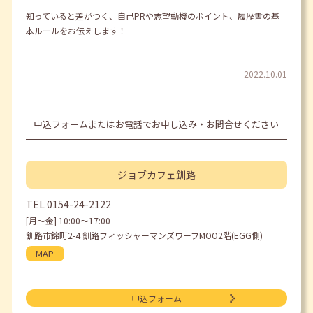
知っていると差がつく、自己PRや志望動機のポイント、履歴書の基
本ルールをお伝えします！
2022.10.01
申込フォームまたはお電話でお申し込み・お問合せください
ジョブカフェ
釧路
TEL
0154-24-2122
[月〜金] 10:00〜17:00
釧路市錦町2-4 釧路フィッシャーマンズワーフMOO2階(EGG側)
MAP
申込フォーム