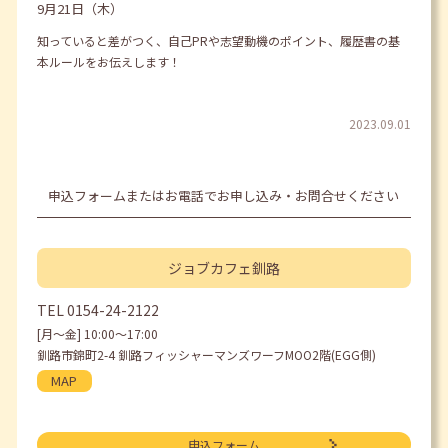
9月21日（木）
知っていると差がつく、自己PRや志望動機のポイント、履歴書の基
本ルールをお伝えします！
2023.09.01
申込フォームまたはお電話でお申し込み・お問合せください
ジョブカフェ
釧路
TEL
0154-24-2122
[月〜金] 10:00〜17:00
釧路市錦町2-4 釧路フィッシャーマンズワーフMOO2階(EGG側)
MAP
申込フォーム