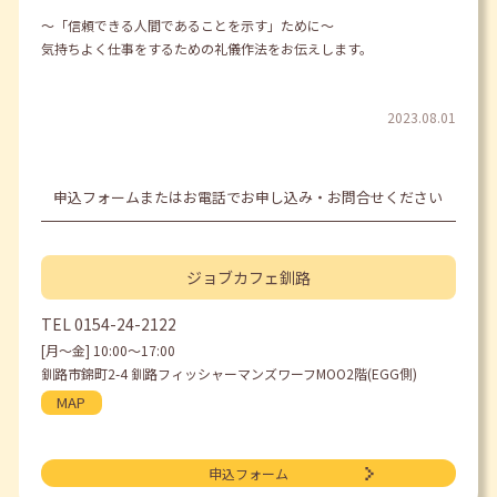
～「信頼できる人間であることを示す」ために～
気持ちよく仕事をするための礼儀作法をお伝えします。
2023.08.01
申込フォームまたはお電話でお申し込み・お問合せください
ジョブカフェ
釧路
TEL
0154-24-2122
[月〜金] 10:00〜17:00
釧路市錦町2-4 釧路フィッシャーマンズワーフMOO2階(EGG側)
MAP
申込フォーム