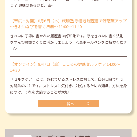
う？ 興味はあるけど、直…
【帯広・対面】8月6日（木）就勝塾 手書き履歴書で好感度アップ
～きれいな字を書く法則～ 11:00～11:40
きれいに丁寧に書かれた履歴書は好印象です。字をきれいに書く法則
を学んで書類つくりに活かしましょう。＜黒ボールペンをご持参くださ
い＞
【オンライン】8月7日（金）こころの健康セルフケア 14:00～
14:30
「セルフケア」とは、感じているストレスに対して、自分自身で行う
対処法のことです。ストレスに気付き、対処するための知識、方法を身
につけ、それを実施することが大切…
一覧へ