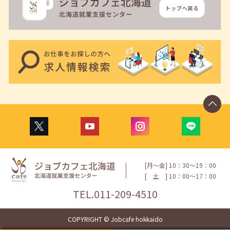
[月〜金] 10：30〜19：00
[
土
] 10：00〜17：00
TEL.
011-209-4510
COPYRIGHT © Jobcafe hokkaido