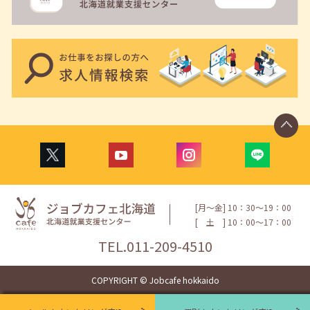
[月〜金] 10：30〜19：00
[
土
] 10：00〜17：00
TEL.
011-209-4510
COPYRIGHT © Jobcafe hokkaido