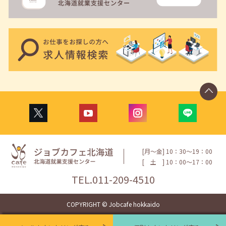
[月〜金] 10：30〜19：00
[
土
] 10：00〜17：00
TEL.
011-209-4510
COPYRIGHT © Jobcafe hokkaido