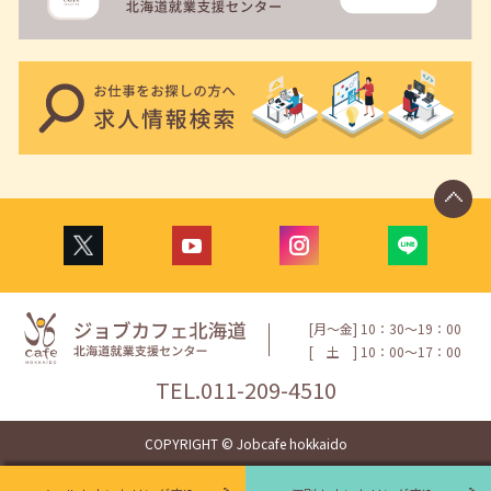
[月〜金] 10：30〜19：00
[
土
] 10：00〜17：00
TEL.
011-209-4510
COPYRIGHT © Jobcafe hokkaido