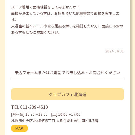
スーツ着用で面接練習をしてみませんか？
面接が決まっている方は、お持ち頂いた応募書類で面接を実施しま
す。
入退室の基本ルールや立ち居振る舞いを確認したい方、面接に不安の
ある方もぜひご参加ください。
2024.04.01
申込フォームまたはお電話でお申し込み・お問合せください
ジョブカフェ
北海道
TEL
011-209-4510
[月〜金] 10:30〜19:00 [土] 10:00〜17:00
札幌市中央区北4条西5丁目 大樹生命札幌共同ビル7階
MAP