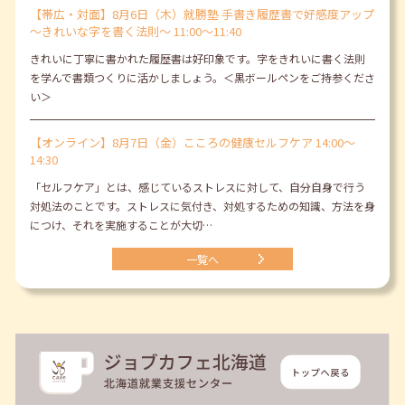
【帯広・対面】8月6日（木）就勝塾 手書き履歴書で好感度アップ
～きれいな字を書く法則～ 11:00～11:40
きれいに丁寧に書かれた履歴書は好印象です。字をきれいに書く法則
を学んで書類つくりに活かしましょう。＜黒ボールペンをご持参くださ
い＞
【オンライン】8月7日（金）こころの健康セルフケア 14:00～
14:30
「セルフケア」とは、感じているストレスに対して、自分自身で行う
対処法のことです。ストレスに気付き、対処するための知識、方法を身
につけ、それを実施することが大切…
一覧へ