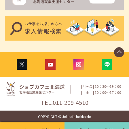
[月〜金] 10：30〜19：00
[
土
] 10：00〜17：00
TEL.
011-209-4510
COPYRIGHT © Jobcafe hokkaido