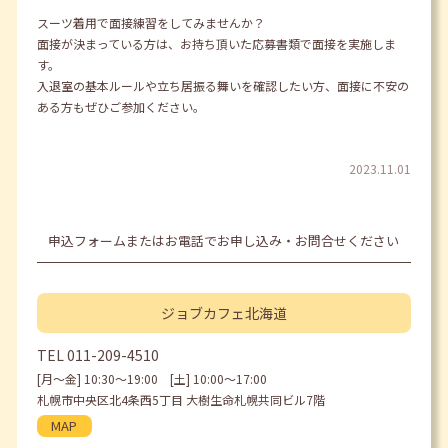
スーツ着用で面接練習をしてみませんか？
面接が決まっている方は、お持ち頂いた応募書類で面接を実施しま
す。
入退室の基本ルールや立ち居振る舞いを確認したい方、面接に不安の
ある方もぜひご参加ください。
2023.11.01
申込フォームまたはお電話でお申し込み・お問合せください
ジョブカフェ
北海道
TEL
011-209-4510
[月〜金] 10:30〜19:00 [土] 10:00〜17:00
札幌市中央区北4条西5丁目 大樹生命札幌共同ビル7階
MAP