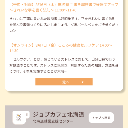
【帯広・対面】8月6日（木）就勝塾 手書き履歴書で好感度アップ
～きれいな字を書く法則～ 11:00～11:40
きれいに丁寧に書かれた履歴書は好印象です。字をきれいに書く法則
を学んで書類つくりに活かしましょう。＜黒ボールペンをご持参くださ
い＞
【オンライン】8月7日（金）こころの健康セルフケア 14:00～
14:30
「セルフケア」とは、感じているストレスに対して、自分自身で行う
対処法のことです。ストレスに気付き、対処するための知識、方法を身
につけ、それを実施することが大切…
一覧へ