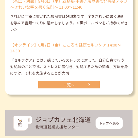
【帯広・対面】8月6日（木）就勝塾 手書き履歴書で好感度アップ
～きれいな字を書く法則～ 11:00～11:40
きれいに丁寧に書かれた履歴書は好印象です。字をきれいに書く法則
を学んで書類つくりに活かしましょう。＜黒ボールペンをご持参くださ
い＞
【オンライン】8月7日（金）こころの健康セルフケア 14:00～
14:30
「セルフケア」とは、感じているストレスに対して、自分自身で行う
対処法のことです。ストレスに気付き、対処するための知識、方法を身
につけ、それを実施することが大切…
一覧へ