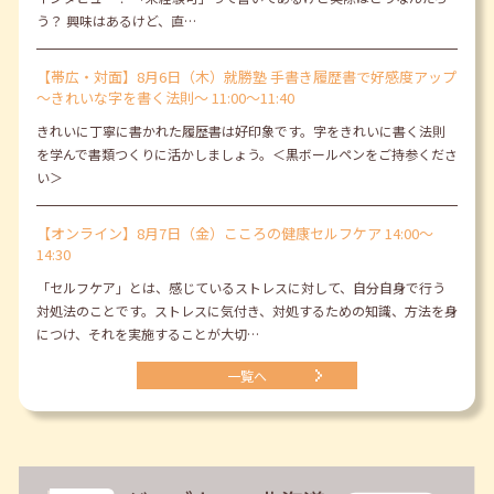
う？ 興味はあるけど、直…
【帯広・対面】8月6日（木）就勝塾 手書き履歴書で好感度アップ
～きれいな字を書く法則～ 11:00～11:40
きれいに丁寧に書かれた履歴書は好印象です。字をきれいに書く法則
を学んで書類つくりに活かしましょう。＜黒ボールペンをご持参くださ
い＞
【オンライン】8月7日（金）こころの健康セルフケア 14:00～
14:30
「セルフケア」とは、感じているストレスに対して、自分自身で行う
対処法のことです。ストレスに気付き、対処するための知識、方法を身
につけ、それを実施することが大切…
一覧へ