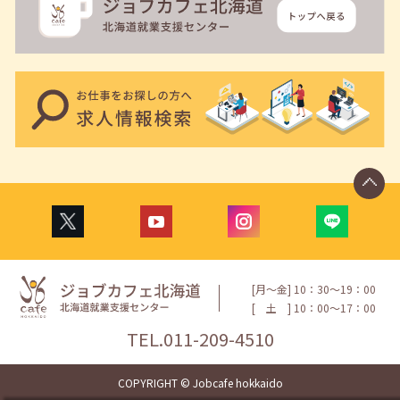
[月〜金] 10：30〜19：00
[
土
] 10：00〜17：00
TEL.
011-209-4510
COPYRIGHT © Jobcafe hokkaido