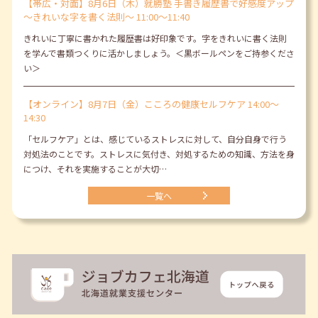
【帯広・対面】8月6日（木）就勝塾 手書き履歴書で好感度アップ
～きれいな字を書く法則～ 11:00～11:40
きれいに丁寧に書かれた履歴書は好印象です。字をきれいに書く法則
を学んで書類つくりに活かしましょう。＜黒ボールペンをご持参くださ
い＞
【オンライン】8月7日（金）こころの健康セルフケア 14:00～
14:30
「セルフケア」とは、感じているストレスに対して、自分自身で行う
対処法のことです。ストレスに気付き、対処するための知識、方法を身
につけ、それを実施することが大切…
一覧へ