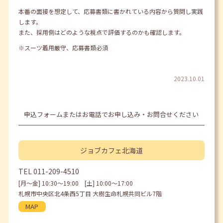
本番の面接を想定して、応募書類に書かれている内容から質問し実践
します。
また、採用側はどのような視点で評価するのかも確認します。
※スーツ着用厳守、応募書類必須
2023.10.01
申込フォームまたはお電話でお申し込み・お問合せください
ジョブカフェ
北海道
TEL
011-209-4510
[月〜金] 10:30〜19:00 [土] 10:00〜17:00
札幌市中央区北4条西5丁目 大樹生命札幌共同ビル7階
MAP