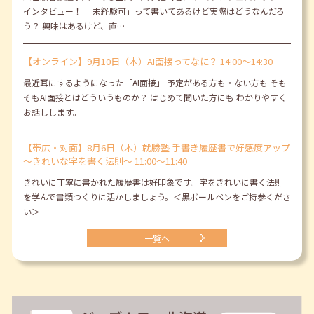
インタビュー！ 「未経験可」って書いてあるけど実際はどうなんだろ
う？ 興味はあるけど、直…
【オンライン】9月10日（木）AI面接ってなに？ 14:00～14:30
最近耳にするようになった「AI面接」 予定がある方も・ない方も そも
そもAI面接とはどういうものか？ はじめて聞いた方にも わかりやすく
お話しします。
【帯広・対面】8月6日（木）就勝塾 手書き履歴書で好感度アップ
～きれいな字を書く法則～ 11:00～11:40
きれいに丁寧に書かれた履歴書は好印象です。字をきれいに書く法則
を学んで書類つくりに活かしましょう。＜黒ボールペンをご持参くださ
い＞
一覧へ