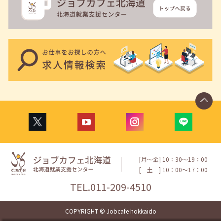
[月〜金] 10：30〜19：00
[
土
] 10：00〜17：00
TEL.
011-209-4510
COPYRIGHT © Jobcafe hokkaido