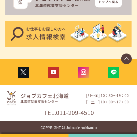
[月〜金] 10：30〜19：00
[
土
] 10：00〜17：00
TEL.
011-209-4510
COPYRIGHT © Jobcafe hokkaido