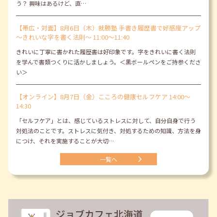
う？ 興味はあるけど、直…
【帯広・対面】8月6日（木）就勝塾 手書き履歴書で好感度アップ
～きれいな字を書く法則～ 11:00～11:40
きれいに丁寧に書かれた履歴書は好印象です。字をきれいに書く法則
を学んで書類つくりに活かしましょう。＜黒ボールペンをご持参くださ
い＞
【オンライン】8月7日（金）こころの健康セルフケア 14:00～
14:30
「セルフケア」とは、感じているストレスに対して、自分自身で行う
対処法のことです。ストレスに気付き、対処するための知識、方法を身
につけ、それを実施することが大切…
一覧へ