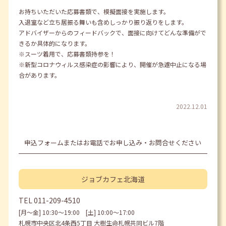
お持ちいただいた応募書類で、模擬面接を実施します。
入退室など立ち居振る舞いも含めしっかり振り返りをします。
アドバイザーからのフィードバックで、面接に向けてどんな準備がで
きるか具体的になります。
※スーツ着用で、応募書類持参を！
※新型コロナウィルス感染症の影響により、開催が急遽中止になる場
合があります。
2022.12.01
申込フォームまたはお電話でお申し込み・お問合せください
ジョブカフェ
北海道
TEL
011-209-4510
[月〜金] 10:30〜19:00 [土] 10:00〜17:00
札幌市中央区北4条西5丁目 大樹生命札幌共同ビル7階