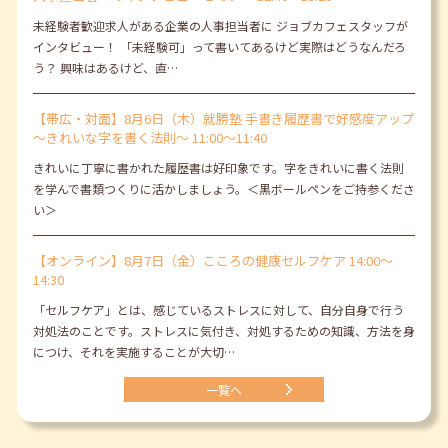
未経験者歓迎求人がある企業の人事担当者に ジョブカフェスタッフが
インタビュー！ 「未経験可」って書いてあるけど実際はどうなんだろ
う？ 興味はあるけど、直…
【帯広・対面】8月6日（木）就勝塾 手書き履歴書で好感度アップ
～きれいな字を書く法則～ 11:00～11:40
きれいに丁寧に書かれた履歴書は好印象です。字をきれいに書く法則
を学んで書類つくりに活かしましょう。＜黒ボールペンをご持参くださ
い＞
【オンライン】8月7日（金）こころの健康セルフケア 14:00～
14:30
「セルフケア」とは、感じているストレスに対して、自分自身で行う
対処法のことです。ストレスに気付き、対処するための知識、方法を身
につけ、それを実施することが大切…
一覧へ