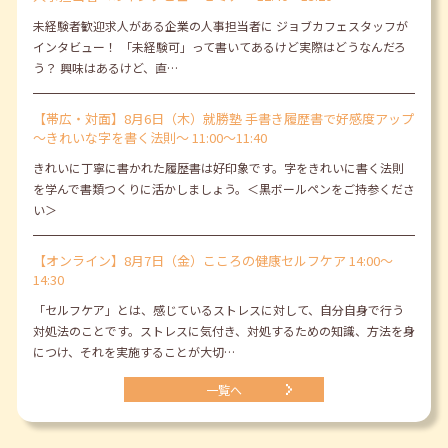
未経験者歓迎求人がある企業の人事担当者に ジョブカフェスタッフが
インタビュー！ 「未経験可」って書いてあるけど実際はどうなんだろ
う？ 興味はあるけど、直…
【帯広・対面】8月6日（木）就勝塾 手書き履歴書で好感度アップ
～きれいな字を書く法則～ 11:00～11:40
きれいに丁寧に書かれた履歴書は好印象です。字をきれいに書く法則
を学んで書類つくりに活かしましょう。＜黒ボールペンをご持参くださ
い＞
【オンライン】8月7日（金）こころの健康セルフケア 14:00～
14:30
「セルフケア」とは、感じているストレスに対して、自分自身で行う
対処法のことです。ストレスに気付き、対処するための知識、方法を身
につけ、それを実施することが大切…
一覧へ