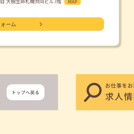
目 大樹生命札幌共同ビル7階
MAP
フォーム