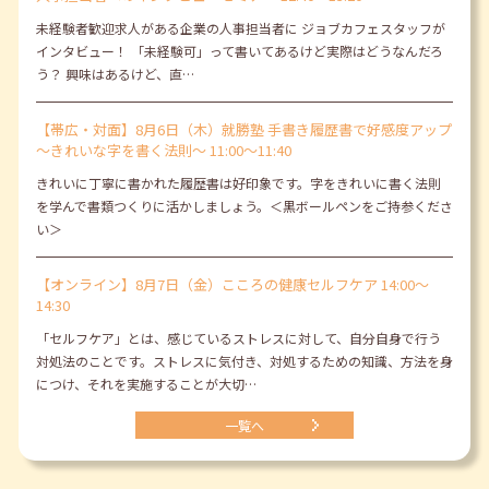
未経験者歓迎求人がある企業の人事担当者に ジョブカフェスタッフが
インタビュー！ 「未経験可」って書いてあるけど実際はどうなんだろ
う？ 興味はあるけど、直…
【帯広・対面】8月6日（木）就勝塾 手書き履歴書で好感度アップ
～きれいな字を書く法則～ 11:00～11:40
きれいに丁寧に書かれた履歴書は好印象です。字をきれいに書く法則
を学んで書類つくりに活かしましょう。＜黒ボールペンをご持参くださ
い＞
【オンライン】8月7日（金）こころの健康セルフケア 14:00～
14:30
「セルフケア」とは、感じているストレスに対して、自分自身で行う
対処法のことです。ストレスに気付き、対処するための知識、方法を身
につけ、それを実施することが大切…
一覧へ