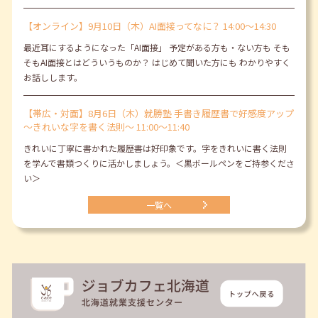
【オンライン】9月10日（木）AI面接ってなに？ 14:00～14:30
最近耳にするようになった「AI面接」 予定がある方も・ない方も そも
そもAI面接とはどういうものか？ はじめて聞いた方にも わかりやすく
お話しします。
【帯広・対面】8月6日（木）就勝塾 手書き履歴書で好感度アップ
～きれいな字を書く法則～ 11:00～11:40
きれいに丁寧に書かれた履歴書は好印象です。字をきれいに書く法則
を学んで書類つくりに活かしましょう。＜黒ボールペンをご持参くださ
い＞
一覧へ