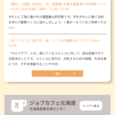
【帯広・対面】8月6日（木）就勝塾 手書き履歴書で好感度アップ
～きれいな字を書く法則～ 11:00～11:40
きれいに丁寧に書かれた履歴書は好印象です。字をきれいに書く法則
を学んで書類つくりに活かしましょう。＜黒ボールペンをご持参くださ
い＞
【オンライン】8月7日（金）こころの健康セルフケア 14:00～
14:30
「セルフケア」とは、感じているストレスに対して、自分自身で行う
対処法のことです。ストレスに気付き、対処するための知識、方法を身
につけ、それを実施することが大切…
一覧へ