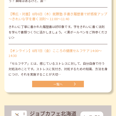
う？ 興味はあるけど、直…
【帯広・対面】8月6日（木）就勝塾 手書き履歴書で好感度アップ
～きれいな字を書く法則～ 11:00～11:40
きれいに丁寧に書かれた履歴書は好印象です。字をきれいに書く法則
を学んで書類つくりに活かしましょう。＜黒ボールペンをご持参くださ
い＞
【オンライン】8月7日（金）こころの健康セルフケア 14:00～
14:30
「セルフケア」とは、感じているストレスに対して、自分自身で行う
対処法のことです。ストレスに気付き、対処するための知識、方法を身
につけ、それを実施することが大切…
一覧へ