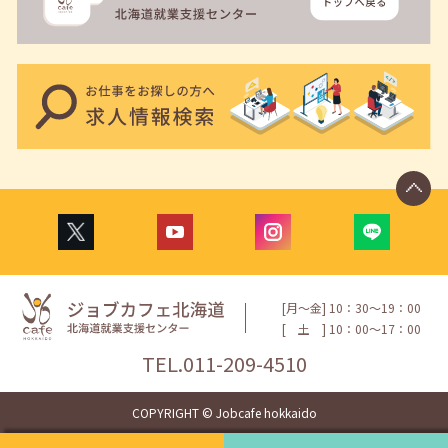
[月〜金] 10：30〜19：00
[
土
] 10：00〜17：00
TEL.
011-209-4510
COPYRIGHT © Jobcafe hokkaido