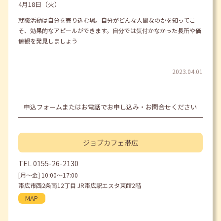
4月18日（火）
就職活動は自分を売り込む場。自分がどんな人間なのかを知ってこ
そ、効果的なアピールができます。自分では気付かなかった長所や価
値観を発見しましょう
2023.04.01
申込フォームまたはお電話でお申し込み・お問合せください
ジョブカフェ
帯広
TEL
0155-26-2130
[月〜金] 10:00〜17:00
帯広市西2条南12丁目 JR帯広駅エスタ東館2階
MAP