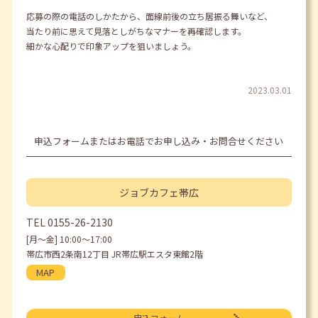
応募の際の電話のしかたから、面線前後の立ち居振る舞いなど、
当たり前に思えて見落としがちなマナーを再確認します。
細かな心配りで印象アップを狙いましょう。
2023.03.01
申込フォームまたはお電話でお申し込み・お問合せください
ジョブカフェ
帯広
TEL
0155-26-2130
[月〜金] 10:00〜17:00
帯広市西2条南12丁目 JR帯広駅エスタ東館2階
MAP
申込フォーム