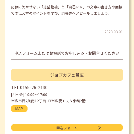
応募に欠かせない「志望動機」と「自己ＰＲ」の文章の書き方や面接
での伝え方のポイントを学び、応募先へアピールしましょう。
2023.03.01
申込フォームまたはお電話でお申し込み・お問合せください
ジョブカフェ
帯広
TEL
0155-26-2130
[月〜金] 10:00〜17:00
帯広市西2条南12丁目 JR帯広駅エスタ東館2階
MAP
申込フォーム