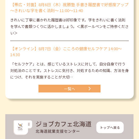
【帯広・対面】8月6日（木）就勝塾 手書き履歴書で好感度アップ
～きれいな字を書く法則～ 11:00～11:40
きれいに丁寧に書かれた履歴書は好印象です。字をきれいに書く法則
を学んで書類つくりに活かしましょう。＜黒ボールペンをご持参くださ
い＞
【オンライン】8月7日（金）こころの健康セルフケア 14:00～
14:30
「セルフケア」とは、感じているストレスに対して、自分自身で行う
対処法のことです。ストレスに気付き、対処するための知識、方法を身
につけ、それを実施することが大切…
一覧へ