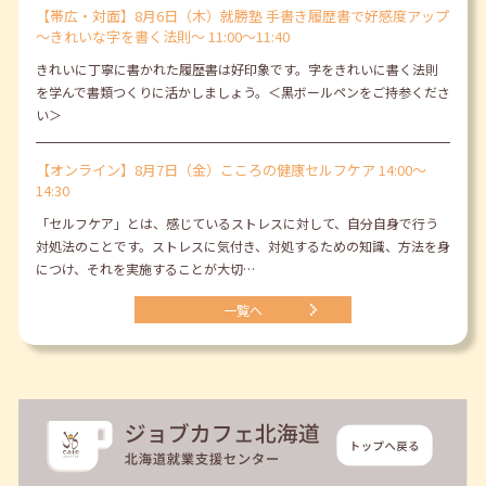
【帯広・対面】8月6日（木）就勝塾 手書き履歴書で好感度アップ
～きれいな字を書く法則～ 11:00～11:40
きれいに丁寧に書かれた履歴書は好印象です。字をきれいに書く法則
を学んで書類つくりに活かしましょう。＜黒ボールペンをご持参くださ
い＞
【オンライン】8月7日（金）こころの健康セルフケア 14:00～
14:30
「セルフケア」とは、感じているストレスに対して、自分自身で行う
対処法のことです。ストレスに気付き、対処するための知識、方法を身
につけ、それを実施することが大切…
一覧へ