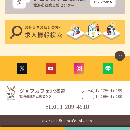
[月〜金] 10：30〜19：00
[
土
] 10：00〜17：00
TEL.
011-209-4510
COPYRIGHT © Jobcafe hokkaido