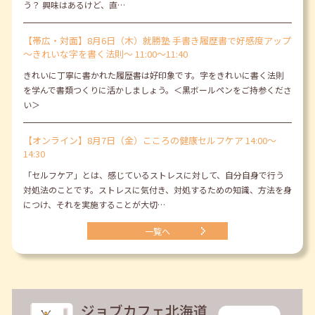
う？ 興味はあるけど、直…
【帯広・対面】8月6日（木）就勝塾 手書き履歴書で好感度アップ
～きれいな字を書く法則～ 11:00～11:40
きれいに丁寧に書かれた履歴書は好印象です。字をきれいに書く法則
を学んで書類つくりに活かしましょう。＜黒ボールペンをご持参くださ
い＞
【オンライン】8月7日（金）こころの健康セルフケア 14:00～
14:30
「セルフケア」とは、感じているストレスに対して、自分自身で行う
対処法のことです。ストレスに気付き、対処するための知識、方法を身
につけ、それを実施することが大切…
一覧へ